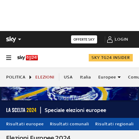
LOGIN
OFFERTE SKY
SKY TG24 INSIDER
POLITICA
ELEZIONI
USA
Italia
Europee
Comu
Speciale elezioni europee
Risultati europee
Risultati comunali
Risultati regionali
Elezioni Europee 2024