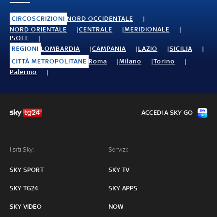
CIRCOSCRIZIONI
NORD OCCIDENTALE
NORD ORIENTALE
CENTRALE
MERIDIONALE
ISOLE
REGIONI
LOMBARDIA
CAMPANIA
LAZIO
SICILIA
CITTÀ METROPOLITANE
Roma
Milano
Torino
Palermo
ACCEDI A SKY GO
I siti Sky:
Servizi:
SKY SPORT
SKY TV
SKY TG24
SKY APPS
SKY VIDEO
NOW