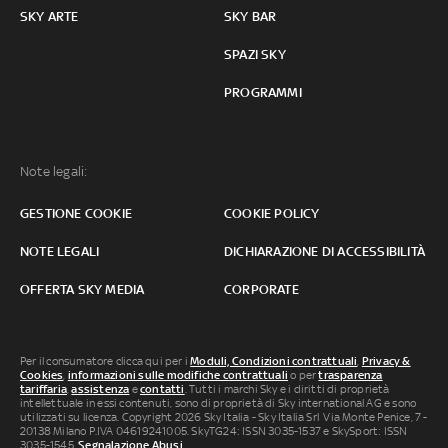
SKY ARTE
SKY BAR
SPAZI SKY
PROGRAMMI
Note legali:
GESTIONE COOKIE
COOKIE POLICY
NOTE LEGALI
DICHIARAZIONE DI ACCESSIBILITÀ
OFFERTA SKY MEDIA
CORPORATE
Per il consumatore clicca qui per i
Moduli, Condizioni contrattuali
,
Privacy &
Cookies
,
informazioni sulle modifiche contrattuali
o per
trasparenza
tariffaria
,
assistenza
e
contatti
. Tutti i marchi Sky e i diritti di proprietà
intellettuale in essi contenuti, sono di proprietà di Sky international AG e sono
utilizzati su licenza. Copyright 2026 Sky Italia - Sky Italia Srl Via Monte Penice, 7 -
20138 Milano P.IVA 04619241005. SkyTG24: ISSN 3035-1537 e SkySport: ISSN
3035-1545.
Segnalazione Abusi