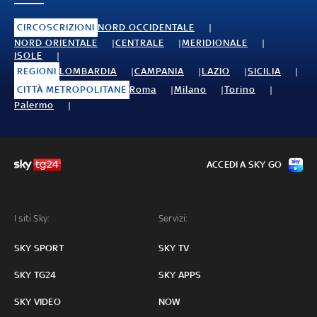
CIRCOSCRIZIONI
NORD OCCIDENTALE
NORD ORIENTALE
CENTRALE
MERIDIONALE
ISOLE
REGIONI
LOMBARDIA
CAMPANIA
LAZIO
SICILIA
CITTÀ METROPOLITANE
Roma
Milano
Torino
Palermo
ACCEDI A SKY GO
I siti Sky:
Servizi:
SKY SPORT
SKY TV
SKY TG24
SKY APPS
SKY VIDEO
NOW