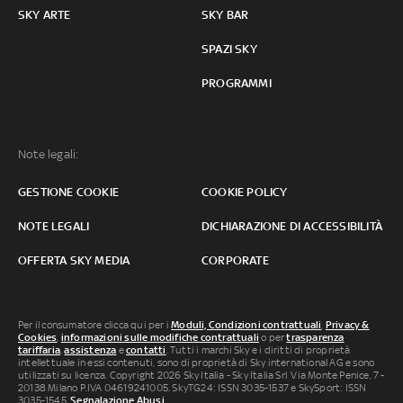
SKY ARTE
SKY BAR
SPAZI SKY
PROGRAMMI
Note legali:
GESTIONE COOKIE
COOKIE POLICY
NOTE LEGALI
DICHIARAZIONE DI ACCESSIBILITÀ
OFFERTA SKY MEDIA
CORPORATE
Per il consumatore clicca qui per i
Moduli, Condizioni contrattuali
,
Privacy &
Cookies
,
informazioni sulle modifiche contrattuali
o per
trasparenza
tariffaria
,
assistenza
e
contatti
. Tutti i marchi Sky e i diritti di proprietà
intellettuale in essi contenuti, sono di proprietà di Sky international AG e sono
utilizzati su licenza. Copyright 2026 Sky Italia - Sky Italia Srl Via Monte Penice, 7 -
20138 Milano P.IVA 04619241005. SkyTG24: ISSN 3035-1537 e SkySport: ISSN
3035-1545.
Segnalazione Abusi