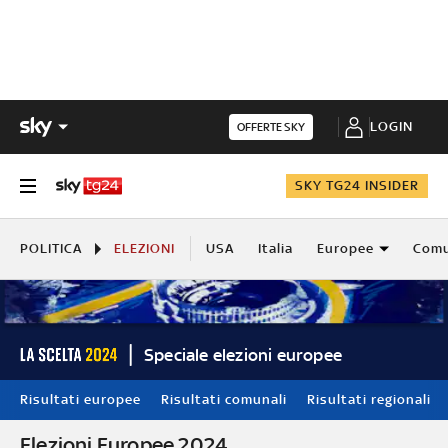
LOGIN
OFFERTE SKY
SKY TG24 INSIDER
POLITICA
ELEZIONI
USA
Italia
Europee
Comu
Speciale elezioni europee
Risultati europee
Risultati comunali
Risultati regionali
Elezioni Europee 2024