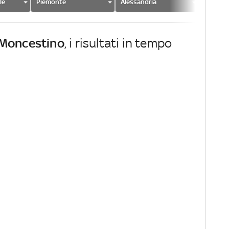
le
Piemonte
Alessandria
Monces
Moncestino
, i risultati in tempo