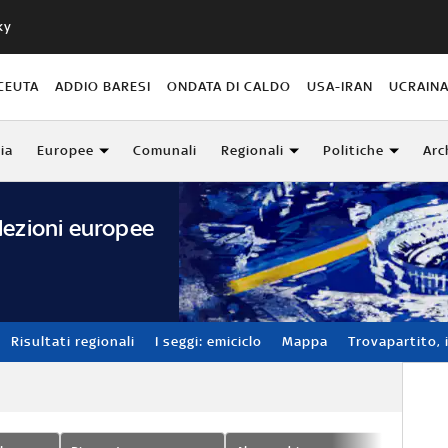
ky
CEUTA
ADDIO BARESI
ONDATA DI CALDO
USA-IRAN
UCRAIN
lia
Europee
Comunali
Regionali
Politiche
Arc
lezioni europee
Risultati regionali
I seggi: emiciclo
Mappa
Trovapartito, i