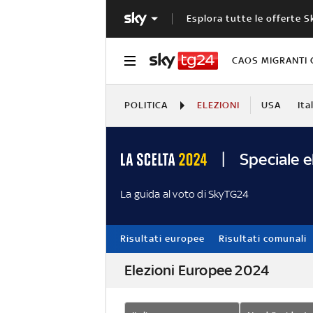
Esplora tutte le offerte S
CAOS MIGRANTI 
POLITICA
ELEZIONI
USA
Ita
Speciale e
La guida al voto di SkyTG24
Risultati europee
Risultati comunali
Elezioni Europee 2024