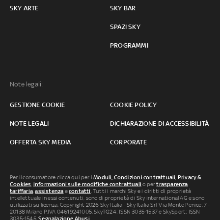
SKY ARTE
SKY BAR
SPAZI SKY
PROGRAMMI
Note legali:
GESTIONE COOKIE
COOKIE POLICY
NOTE LEGALI
DICHIARAZIONE DI ACCESSIBILITÀ
OFFERTA SKY MEDIA
CORPORATE
Per il consumatore clicca qui per i
Moduli, Condizioni contrattuali
,
Privacy &
Cookies
,
informazioni sulle modifiche contrattuali
o per
trasparenza
tariffaria
,
assistenza
e
contatti
. Tutti i marchi Sky e i diritti di proprietà
intellettuale in essi contenuti, sono di proprietà di Sky international AG e sono
utilizzati su licenza. Copyright 2026 Sky Italia - Sky Italia Srl Via Monte Penice, 7 -
20138 Milano P.IVA 04619241005. SkyTG24: ISSN 3035-1537 e SkySport: ISSN
3035-1545.
Segnalazione Abusi