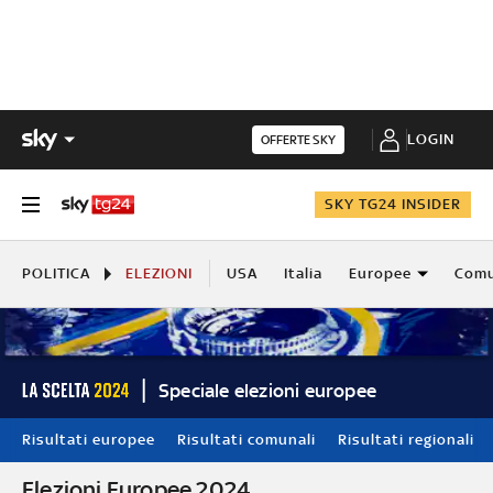
LOGIN
OFFERTE SKY
SKY TG24 INSIDER
POLITICA
ELEZIONI
USA
Italia
Europee
Comu
Speciale elezioni europee
Risultati europee
Risultati comunali
Risultati regionali
Elezioni Europee 2024