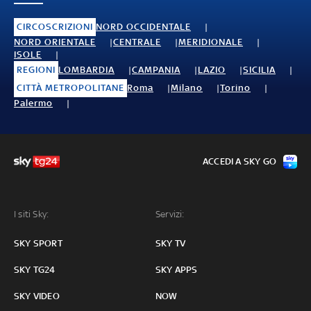
CIRCOSCRIZIONI
NORD OCCIDENTALE
NORD ORIENTALE
CENTRALE
MERIDIONALE
ISOLE
REGIONI
LOMBARDIA
CAMPANIA
LAZIO
SICILIA
CITTÀ METROPOLITANE
Roma
Milano
Torino
Palermo
ACCEDI A SKY GO
I siti Sky:
Servizi:
SKY SPORT
SKY TV
SKY TG24
SKY APPS
SKY VIDEO
NOW