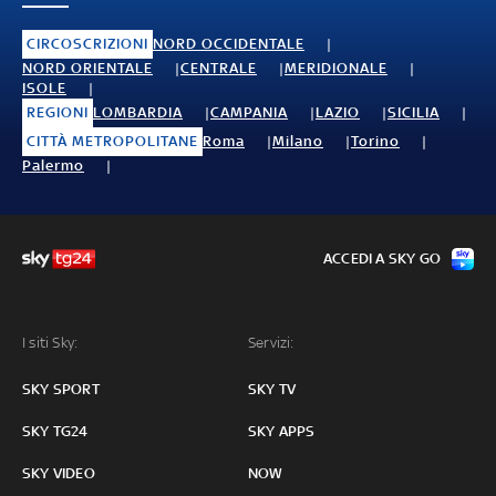
CIRCOSCRIZIONI
NORD OCCIDENTALE
NORD ORIENTALE
CENTRALE
MERIDIONALE
ISOLE
REGIONI
LOMBARDIA
CAMPANIA
LAZIO
SICILIA
CITTÀ METROPOLITANE
Roma
Milano
Torino
Palermo
ACCEDI A SKY GO
I siti Sky:
Servizi:
SKY SPORT
SKY TV
SKY TG24
SKY APPS
SKY VIDEO
NOW