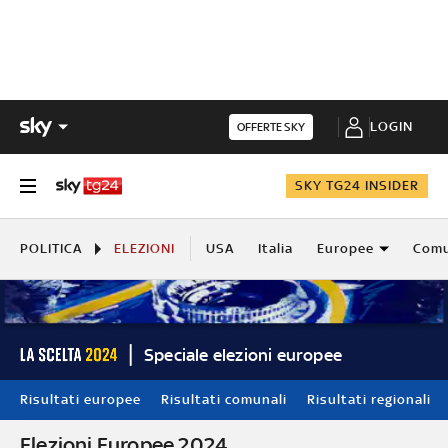
LOGIN
OFFERTE SKY
SKY TG24 INSIDER
POLITICA
ELEZIONI
USA
Italia
Europee
Comu
Speciale elezioni europee
Risultati europee
Risultati comunali
Risultati regionali
Elezioni Europee 2024