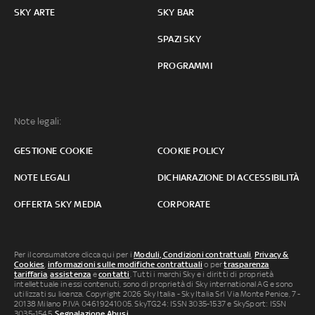
SKY ARTE
SKY BAR
SPAZI SKY
PROGRAMMI
Note legali:
GESTIONE COOKIE
COOKIE POLICY
NOTE LEGALI
DICHIARAZIONE DI ACCESSIBILITÀ
OFFERTA SKY MEDIA
CORPORATE
Per il consumatore clicca qui per i
Moduli, Condizioni contrattuali
,
Privacy &
Cookies
,
informazioni sulle modifiche contrattuali
o per
trasparenza
tariffaria
,
assistenza
e
contatti
. Tutti i marchi Sky e i diritti di proprietà
intellettuale in essi contenuti, sono di proprietà di Sky international AG e sono
utilizzati su licenza. Copyright 2026 Sky Italia - Sky Italia Srl Via Monte Penice, 7 -
20138 Milano P.IVA 04619241005. SkyTG24: ISSN 3035-1537 e SkySport: ISSN
3035-1545.
Segnalazione Abusi