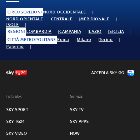
CIRCOSCRIZIONI
NORD OCCIDENTALE
NORD ORIENTALE
CENTRALE
MERIDIONALE
ISOLE
REGIONI
LOMBARDIA
CAMPANIA
LAZIO
SICILIA
CITTÀ METROPOLITANE
Roma
Milano
Torino
Palermo
ACCEDI A SKY GO
I siti Sky:
Servizi:
SKY SPORT
SKY TV
SKY TG24
SKY APPS
SKY VIDEO
NOW