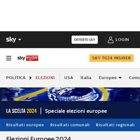
LOGIN
OFFERTE SKY
SKY TG24 INSIDER
POLITICA
ELEZIONI
USA
Italia
Europee
Comu
Speciale elezioni europee
Risultati europee
Risultati comunali
Risultati regionali
Elezioni Europee 2024