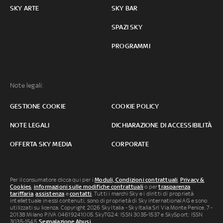
SKY ARTE
SKY BAR
SPAZI SKY
PROGRAMMI
Note legali:
GESTIONE COOKIE
COOKIE POLICY
NOTE LEGALI
DICHIARAZIONE DI ACCESSIBILITÀ
OFFERTA SKY MEDIA
CORPORATE
Per il consumatore clicca qui per i
Moduli, Condizioni contrattuali
,
Privacy &
Cookies
,
informazioni sulle modifiche contrattuali
o per
trasparenza
tariffaria
,
assistenza
e
contatti
. Tutti i marchi Sky e i diritti di proprietà
intellettuale in essi contenuti, sono di proprietà di Sky international AG e sono
utilizzati su licenza. Copyright 2026 Sky Italia - Sky Italia Srl Via Monte Penice, 7 -
20138 Milano P.IVA 04619241005. SkyTG24: ISSN 3035-1537 e SkySport: ISSN
3035-1545.
Segnalazione Abusi