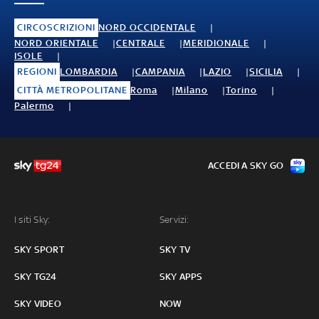
CIRCOSCRIZIONI
NORD OCCIDENTALE
NORD ORIENTALE
CENTRALE
MERIDIONALE
ISOLE
REGIONI
LOMBARDIA
CAMPANIA
LAZIO
SICILIA
CITTÀ METROPOLITANE
Roma
Milano
Torino
Palermo
ACCEDI A SKY GO
I siti Sky:
Servizi:
SKY SPORT
SKY TV
SKY TG24
SKY APPS
SKY VIDEO
NOW