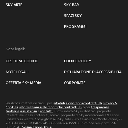
SKY ARTE
SKY BAR
SPAZI SKY
PROGRAMMI
Note legali:
GESTIONE COOKIE
COOKIE POLICY
NOTE LEGALI
DICHIARAZIONE DI ACCESSIBILITÀ
OFFERTA SKY MEDIA
CORPORATE
Per il consumatore clicca qui per i
Moduli, Condizioni contrattuali
,
Privacy &
Cookies
,
informazioni sulle modifiche contrattuali
o per
trasparenza
tariffaria
,
assistenza
e
contatti
. Tutti i marchi Sky e i diritti di proprietà
intellettuale in essi contenuti, sono di proprietà di Sky international AG e sono
utilizzati su licenza. Copyright 2026 Sky Italia - Sky Italia Srl Via Monte Penice, 7 -
20138 Milano P.IVA 04619241005. SkyTG24: ISSN 3035-1537 e SkySport: ISSN
3035-1545.
Segnalazione Abusi