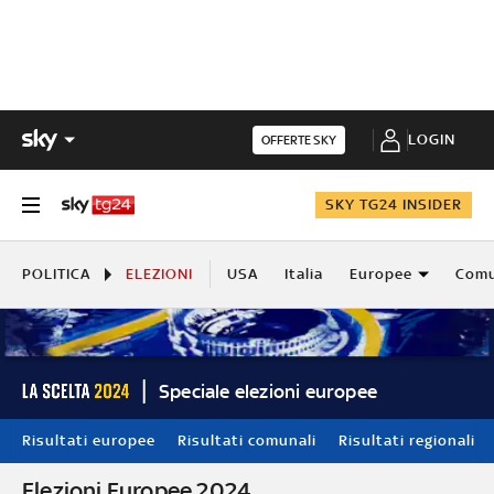
LOGIN
OFFERTE SKY
SKY TG24 INSIDER
POLITICA
ELEZIONI
USA
Italia
Europee
Comu
Speciale elezioni europee
Risultati europee
Risultati comunali
Risultati regionali
Elezioni Europee 2024