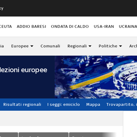
ky
CEUTA
ADDIO BARESI
ONDATA DI CALDO
USA-IRAN
UCRAIN
lia
Europee
Comunali
Regionali
Politiche
Arc
lezioni europee
Risultati regionali
I seggi: emiciclo
Mappa
Trovapartito, i