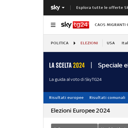
Esplora tutte le offerte S
CAOS MIGRANTI 
POLITICA
ELEZIONI
USA
Ita
Speciale e
La guida al voto di SkyTG24
Risultati europee
Risultati comunali
Elezioni Europee 2024