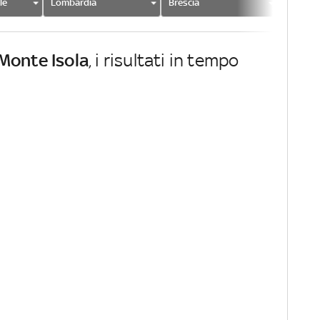
le
Lombardia
Brescia
Monte I
Monte Isola
, i risultati in tempo