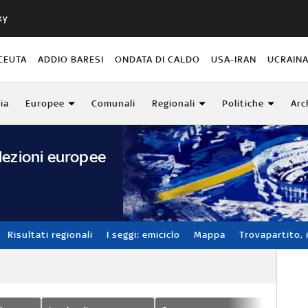
ky
CEUTA
ADDIO BARESI
ONDATA DI CALDO
USA-IRAN
UCRAIN
lia
Europee
Comunali
Regionali
Politiche
Arc
lezioni europee
Risultati regionali
I seggi: emiciclo
Mappa
Trovapartito, i