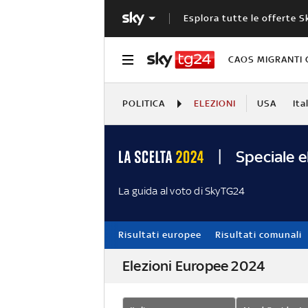
Esplora tutte le offerte S
CAOS MIGRANTI 
POLITICA
ELEZIONI
USA
Ita
Speciale e
La guida al voto di SkyTG24
Risultati europee
Risultati comunali
Elezioni Europee 2024