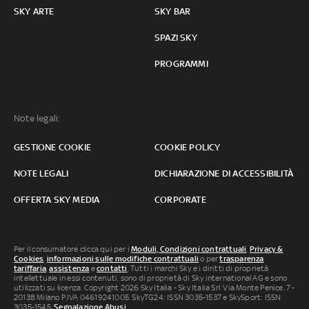
SKY ARTE
SKY BAR
SPAZI SKY
PROGRAMMI
Note legali:
GESTIONE COOKIE
COOKIE POLICY
NOTE LEGALI
DICHIARAZIONE DI ACCESSIBILITÀ
OFFERTA SKY MEDIA
CORPORATE
Per il consumatore clicca qui per i
Moduli, Condizioni contrattuali
,
Privacy &
Cookies
,
informazioni sulle modifiche contrattuali
o per
trasparenza
tariffaria
,
assistenza
e
contatti
. Tutti i marchi Sky e i diritti di proprietà
intellettuale in essi contenuti, sono di proprietà di Sky international AG e sono
utilizzati su licenza. Copyright 2026 Sky Italia - Sky Italia Srl Via Monte Penice, 7 -
20138 Milano P.IVA 04619241005. SkyTG24: ISSN 3035-1537 e SkySport: ISSN
3035-1545.
Segnalazione Abusi