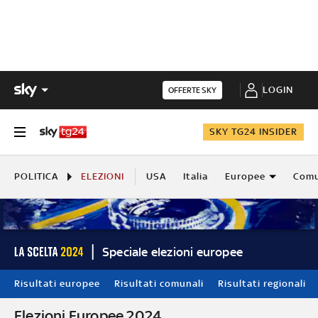
LOGIN
OFFERTE SKY
SKY TG24 INSIDER
POLITICA
ELEZIONI
USA
Italia
Europee
Comu
Speciale elezioni europee
Risultati europee
Risultati comunali
Risultati regionali
Elezioni Europee 2024