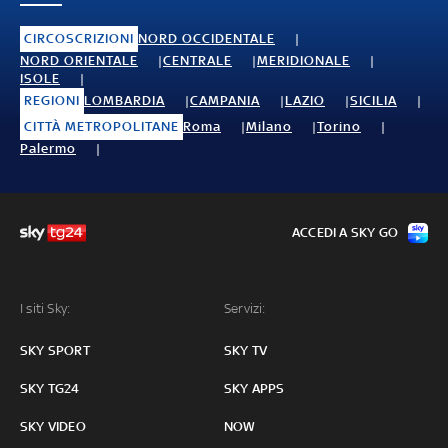
CIRCOSCRIZIONI
NORD OCCIDENTALE
NORD ORIENTALE
CENTRALE
MERIDIONALE
ISOLE
REGIONI
LOMBARDIA
CAMPANIA
LAZIO
SICILIA
CITTÀ METROPOLITANE
Roma
Milano
Torino
Palermo
ACCEDI A SKY GO
I siti Sky:
Servizi:
SKY SPORT
SKY TV
SKY TG24
SKY APPS
SKY VIDEO
NOW