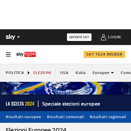
LOGIN
OFFERTE SKY
SKY TG24 INSIDER
POLITICA
ELEZIONI
USA
Italia
Europee
Comu
Speciale elezioni europee
Risultati europee
Risultati comunali
Risultati regionali
Elezioni Europee 2024