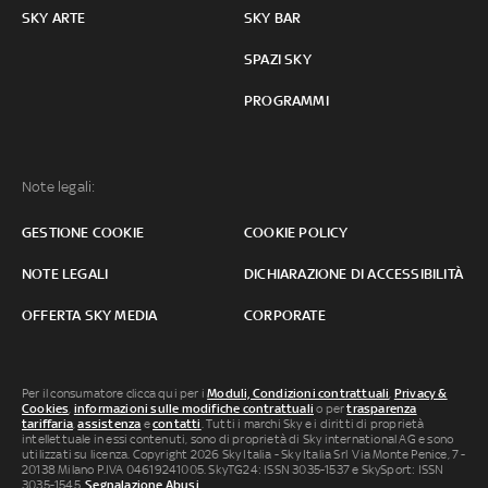
SKY ARTE
SKY BAR
SPAZI SKY
PROGRAMMI
Note legali:
GESTIONE COOKIE
COOKIE POLICY
NOTE LEGALI
DICHIARAZIONE DI ACCESSIBILITÀ
OFFERTA SKY MEDIA
CORPORATE
Per il consumatore clicca qui per i
Moduli, Condizioni contrattuali
,
Privacy &
Cookies
,
informazioni sulle modifiche contrattuali
o per
trasparenza
tariffaria
,
assistenza
e
contatti
. Tutti i marchi Sky e i diritti di proprietà
intellettuale in essi contenuti, sono di proprietà di Sky international AG e sono
utilizzati su licenza. Copyright 2026 Sky Italia - Sky Italia Srl Via Monte Penice, 7 -
20138 Milano P.IVA 04619241005. SkyTG24: ISSN 3035-1537 e SkySport: ISSN
3035-1545.
Segnalazione Abusi