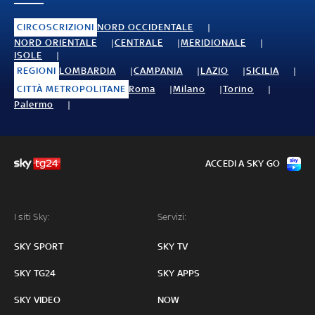
CIRCOSCRIZIONI
NORD OCCIDENTALE
NORD ORIENTALE
CENTRALE
MERIDIONALE
ISOLE
REGIONI
LOMBARDIA
CAMPANIA
LAZIO
SICILIA
CITTÀ METROPOLITANE
Roma
Milano
Torino
Palermo
ACCEDI A SKY GO
I siti Sky:
Servizi:
SKY SPORT
SKY TV
SKY TG24
SKY APPS
SKY VIDEO
NOW