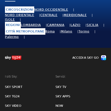
CIRCOSCRIZIONI
NORD OCCIDENTALE
NORD ORIENTALE
CENTRALE
MERIDIONALE
ISOLE
REGIONI
LOMBARDIA
CAMPANIA
LAZIO
SICILIA
CITTÀ METROPOLITANE
Roma
Milano
Torino
Palermo
ACCEDI A SKY GO
I siti Sky:
Servizi:
SKY SPORT
SKY TV
SKY TG24
SKY APPS
SKY VIDEO
NOW