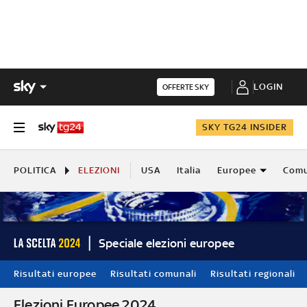
LOGIN
OFFERTE SKY
SKY TG24 INSIDER
POLITICA
ELEZIONI
USA
Italia
Europee
Comu
Speciale elezioni europee
Risultati europee
Risultati comunali
Risultati regionali
Elezioni Europee 2024