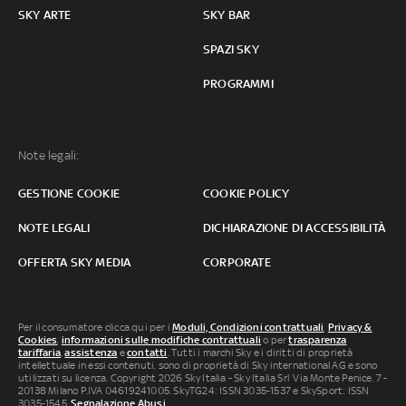
SKY ARTE
SKY BAR
SPAZI SKY
PROGRAMMI
Note legali:
GESTIONE COOKIE
COOKIE POLICY
NOTE LEGALI
DICHIARAZIONE DI ACCESSIBILITÀ
OFFERTA SKY MEDIA
CORPORATE
Per il consumatore clicca qui per i
Moduli, Condizioni contrattuali
,
Privacy &
Cookies
,
informazioni sulle modifiche contrattuali
o per
trasparenza
tariffaria
,
assistenza
e
contatti
. Tutti i marchi Sky e i diritti di proprietà
intellettuale in essi contenuti, sono di proprietà di Sky international AG e sono
utilizzati su licenza. Copyright 2026 Sky Italia - Sky Italia Srl Via Monte Penice, 7 -
20138 Milano P.IVA 04619241005. SkyTG24: ISSN 3035-1537 e SkySport: ISSN
3035-1545.
Segnalazione Abusi