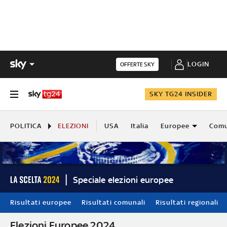
LOGIN
OFFERTE SKY
SKY TG24 INSIDER
POLITICA
ELEZIONI
USA
Italia
Europee
Comu
Speciale elezioni europee
Risultati europee
Risultati comunali
Risultati regionali
Elezioni Europee 2024