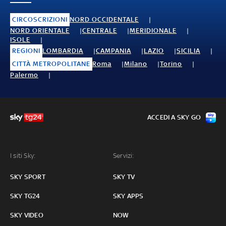
CIRCOSCRIZIONI
NORD OCCIDENTALE
NORD ORIENTALE
CENTRALE
MERIDIONALE
ISOLE
REGIONI
LOMBARDIA
CAMPANIA
LAZIO
SICILIA
CITTÀ METROPOLITANE
Roma
Milano
Torino
Palermo
ACCEDI A SKY GO
I siti Sky:
Servizi:
SKY SPORT
SKY TV
SKY TG24
SKY APPS
SKY VIDEO
NOW