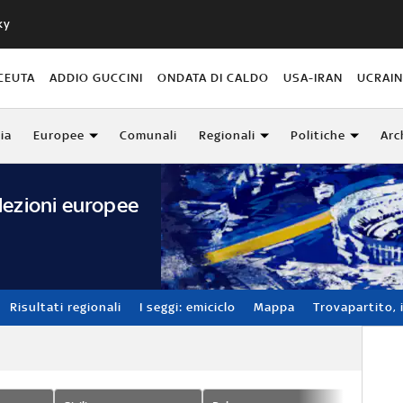
ky
CEUTA
ADDIO GUCCINI
ONDATA DI CALDO
USA-IRAN
UCRAI
lia
Europee
Comunali
Regionali
Politiche
Arc
lezioni europee
Risultati regionali
I seggi: emiciclo
Mappa
Trovapartito, i