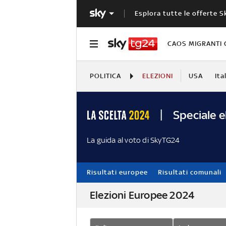
Esplora tutte le offerte S
CAOS MIGRANTI 
POLITICA
ELEZIONI
USA
Ita
Speciale e
La guida al voto di SkyTG24
Risultati europee
Risultati comunali
Elezioni Europee 2024