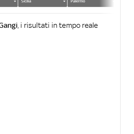
Sicilia
Palermo
Gangi
Gangi
, i risultati in tempo reale