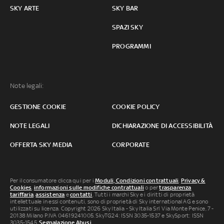
SKY ARTE
SKY BAR
SPAZI SKY
PROGRAMMI
Note legali:
GESTIONE COOKIE
COOKIE POLICY
NOTE LEGALI
DICHIARAZIONE DI ACCESSIBILITÀ
OFFERTA SKY MEDIA
CORPORATE
Per il consumatore clicca qui per i
Moduli, Condizioni contrattuali
,
Privacy &
Cookies
,
informazioni sulle modifiche contrattuali
o per
trasparenza
tariffaria
,
assistenza
e
contatti
. Tutti i marchi Sky e i diritti di proprietà
intellettuale in essi contenuti, sono di proprietà di Sky international AG e sono
utilizzati su licenza. Copyright 2026 Sky Italia - Sky Italia Srl Via Monte Penice, 7 -
20138 Milano P.IVA 04619241005. SkyTG24: ISSN 3035-1537 e SkySport: ISSN
3035-1545.
Segnalazione Abusi