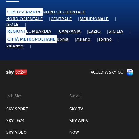
CIRCOSCRIZIONI
NORD OCCIDENTALE
NORD ORIENTALE
CENTRALE
MERIDIONALE
ISOLE
REGIONI
LOMBARDIA
CAMPANIA
LAZIO
SICILIA
CITTÀ METROPOLITANE
Roma
Milano
Torino
Palermo
ACCEDI A SKY GO
I siti Sky:
Servizi:
SKY SPORT
SKY TV
SKY TG24
SKY APPS
SKY VIDEO
NOW