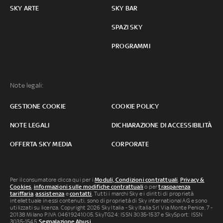
SKY ARTE
SKY BAR
SPAZI SKY
PROGRAMMI
Note legali:
GESTIONE COOKIE
COOKIE POLICY
NOTE LEGALI
DICHIARAZIONE DI ACCESSIBILITÀ
OFFERTA SKY MEDIA
CORPORATE
Per il consumatore clicca qui per i
Moduli, Condizioni contrattuali
,
Privacy &
Cookies
,
informazioni sulle modifiche contrattuali
o per
trasparenza
tariffaria
,
assistenza
e
contatti
. Tutti i marchi Sky e i diritti di proprietà
intellettuale in essi contenuti, sono di proprietà di Sky international AG e sono
utilizzati su licenza. Copyright 2026 Sky Italia - Sky Italia Srl Via Monte Penice, 7 -
20138 Milano P.IVA 04619241005. SkyTG24: ISSN 3035-1537 e SkySport: ISSN
3035-1545.
Segnalazione Abusi