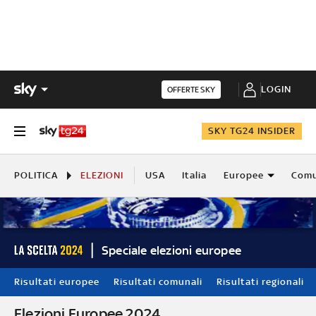
LOGIN
OFFERTE SKY
SKY TG24 INSIDER
POLITICA
ELEZIONI
USA
Italia
Europee
Comu
Speciale elezioni europee
Risultati europee
Risultati comunali
Risultati regionali
Elezioni Europee 2024