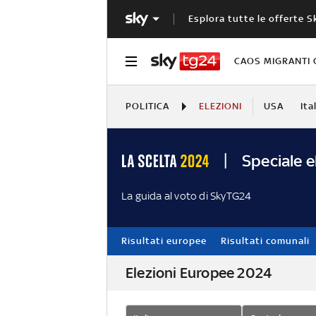
Esplora tutte le offerte S
CAOS MIGRANTI 
POLITICA
ELEZIONI
USA
Ita
Speciale e
La guida al voto di SkyTG24
Risultati europee
Risultati comunali
Elezioni Europee 2024