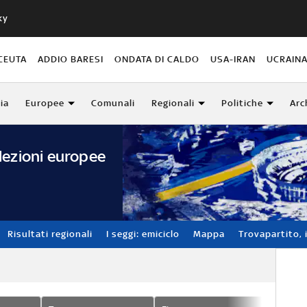
ky
CEUTA
ADDIO BARESI
ONDATA DI CALDO
USA-IRAN
UCRAIN
lia
Europee
Comunali
Regionali
Politiche
Arc
lezioni europee
Risultati regionali
I seggi: emiciclo
Mappa
Trovapartito, i