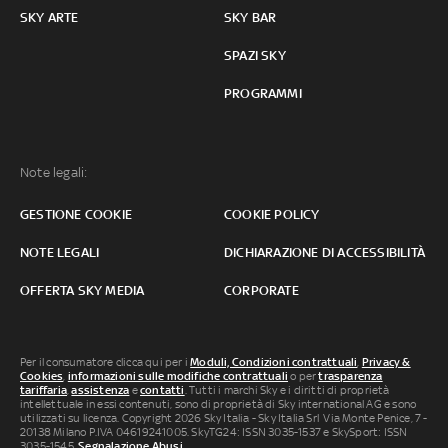
SKY ARTE
SKY BAR
SPAZI SKY
PROGRAMMI
Note legali:
GESTIONE COOKIE
COOKIE POLICY
NOTE LEGALI
DICHIARAZIONE DI ACCESSIBILITÀ
OFFERTA SKY MEDIA
CORPORATE
Per il consumatore clicca qui per i
Moduli, Condizioni contrattuali
,
Privacy &
Cookies
,
informazioni sulle modifiche contrattuali
o per
trasparenza
tariffaria
,
assistenza
e
contatti
. Tutti i marchi Sky e i diritti di proprietà
intellettuale in essi contenuti, sono di proprietà di Sky international AG e sono
utilizzati su licenza. Copyright 2026 Sky Italia - Sky Italia Srl Via Monte Penice, 7 -
20138 Milano P.IVA 04619241005. SkyTG24: ISSN 3035-1537 e SkySport: ISSN
3035-1545.
Segnalazione Abusi