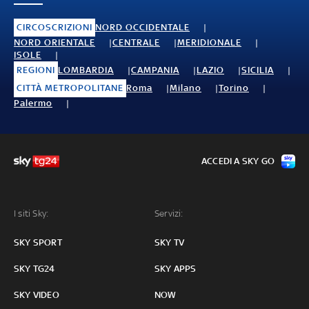
CIRCOSCRIZIONI
NORD OCCIDENTALE
NORD ORIENTALE
CENTRALE
MERIDIONALE
ISOLE
REGIONI
LOMBARDIA
CAMPANIA
LAZIO
SICILIA
CITTÀ METROPOLITANE
Roma
Milano
Torino
Palermo
ACCEDI A SKY GO
I siti Sky:
Servizi:
SKY SPORT
SKY TV
SKY TG24
SKY APPS
SKY VIDEO
NOW