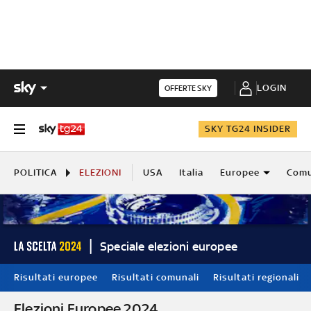
LOGIN
OFFERTE SKY
SKY TG24 INSIDER
POLITICA
ELEZIONI
USA
Italia
Europee
Comu
Speciale elezioni europee
Risultati europee
Risultati comunali
Risultati regionali
Elezioni Europee 2024