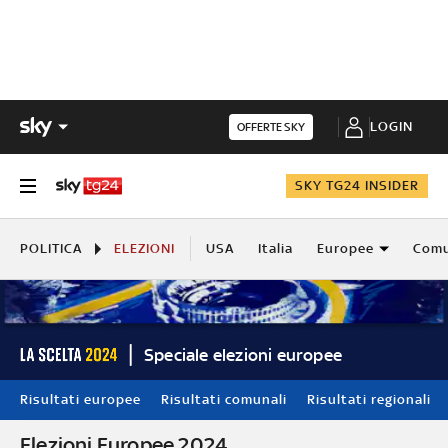
LOGIN
OFFERTE SKY
SKY TG24 INSIDER
POLITICA
ELEZIONI
USA
Italia
Europee
Comu
Speciale elezioni europee
Risultati europee
Risultati comunali
Risultati regionali
Elezioni Europee 2024