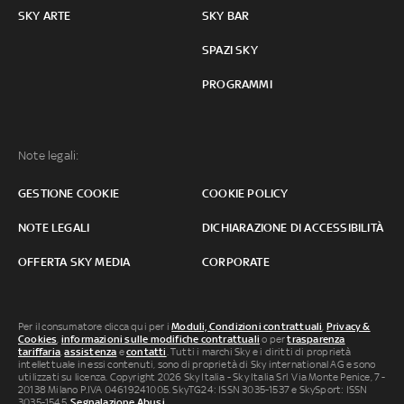
SKY ARTE
SKY BAR
SPAZI SKY
PROGRAMMI
Note legali:
GESTIONE COOKIE
COOKIE POLICY
NOTE LEGALI
DICHIARAZIONE DI ACCESSIBILITÀ
OFFERTA SKY MEDIA
CORPORATE
Per il consumatore clicca qui per i
Moduli, Condizioni contrattuali
,
Privacy &
Cookies
,
informazioni sulle modifiche contrattuali
o per
trasparenza
tariffaria
,
assistenza
e
contatti
. Tutti i marchi Sky e i diritti di proprietà
intellettuale in essi contenuti, sono di proprietà di Sky international AG e sono
utilizzati su licenza. Copyright 2026 Sky Italia - Sky Italia Srl Via Monte Penice, 7 -
20138 Milano P.IVA 04619241005. SkyTG24: ISSN 3035-1537 e SkySport: ISSN
3035-1545.
Segnalazione Abusi