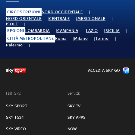
CIRCOSCRIZIONI
NORD OCCIDENTALE
NORD ORIENTALE
CENTRALE
MERIDIONALE
ISOLE
REGIONI
LOMBARDIA
CAMPANIA
LAZIO
SICILIA
CITTÀ METROPOLITANE
Roma
Milano
Torino
Palermo
ACCEDI A SKY GO
I siti Sky:
Servizi:
SKY SPORT
SKY TV
SKY TG24
SKY APPS
SKY VIDEO
NOW