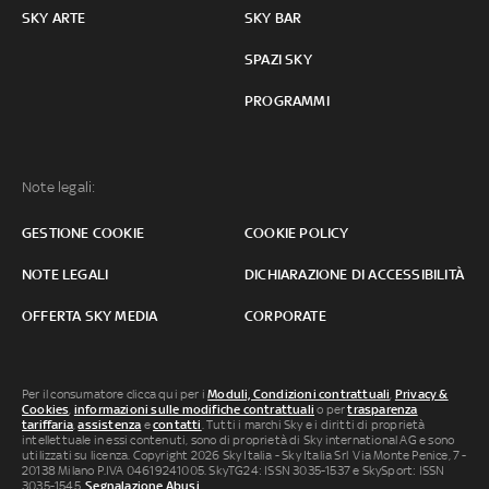
SKY ARTE
SKY BAR
SPAZI SKY
PROGRAMMI
Note legali:
GESTIONE COOKIE
COOKIE POLICY
NOTE LEGALI
DICHIARAZIONE DI ACCESSIBILITÀ
OFFERTA SKY MEDIA
CORPORATE
Per il consumatore clicca qui per i
Moduli, Condizioni contrattuali
,
Privacy &
Cookies
,
informazioni sulle modifiche contrattuali
o per
trasparenza
tariffaria
,
assistenza
e
contatti
. Tutti i marchi Sky e i diritti di proprietà
intellettuale in essi contenuti, sono di proprietà di Sky international AG e sono
utilizzati su licenza. Copyright 2026 Sky Italia - Sky Italia Srl Via Monte Penice, 7 -
20138 Milano P.IVA 04619241005. SkyTG24: ISSN 3035-1537 e SkySport: ISSN
3035-1545.
Segnalazione Abusi