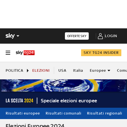
LOGIN
OFFERTE SKY
SKY TG24 INSIDER
POLITICA
ELEZIONI
USA
Italia
Europee
Comu
Speciale elezioni europee
Risultati europee
Risultati comunali
Risultati regionali
Elezioni Europee 2024