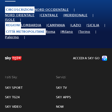
CIRCOSCRIZIONI
NORD OCCIDENTALE
NORD ORIENTALE
CENTRALE
MERIDIONALE
ISOLE
REGIONI
LOMBARDIA
CAMPANIA
LAZIO
SICILIA
CITTÀ METROPOLITANE
Roma
Milano
Torino
Palermo
ACCEDI A SKY GO
I siti Sky:
Servizi:
SKY SPORT
SKY TV
SKY TG24
SKY APPS
SKY VIDEO
NOW