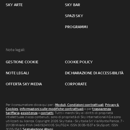
SKY ARTE
SKY BAR
SPAZI SKY
PROGRAMMI
Note legali:
GESTIONE COOKIE
COOKIE POLICY
NOTE LEGALI
DICHIARAZIONE DI ACCESSIBILITÀ
OFFERTA SKY MEDIA
CORPORATE
Per il consumatore clicca qui per i
Moduli, Condizioni contrattuali
,
Privacy &
Cookies
,
informazioni sulle modifiche contrattuali
o per
trasparenza
tariffaria
,
assistenza
e
contatti
. Tutti i marchi Sky e i diritti di proprietà
intellettuale in essi contenuti, sono di proprietà di Sky international AG e sono
utilizzati su licenza. Copyright 2026 Sky Italia - Sky Italia Srl Via Monte Penice, 7 -
20138 Milano P.IVA 04619241005. SkyTG24: ISSN 3035-1537 e SkySport: ISSN
3035-1545.
Segnalazione Abusi