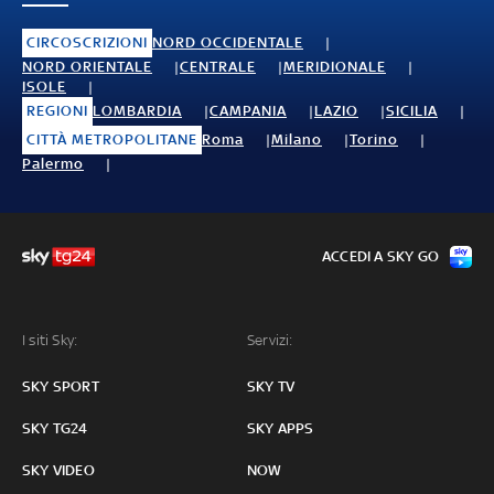
CIRCOSCRIZIONI
NORD OCCIDENTALE
NORD ORIENTALE
CENTRALE
MERIDIONALE
ISOLE
REGIONI
LOMBARDIA
CAMPANIA
LAZIO
SICILIA
CITTÀ METROPOLITANE
Roma
Milano
Torino
Palermo
ACCEDI A SKY GO
I siti Sky:
Servizi:
SKY SPORT
SKY TV
SKY TG24
SKY APPS
SKY VIDEO
NOW