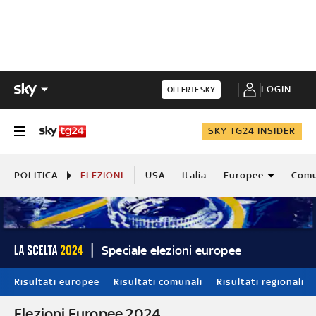
LOGIN
OFFERTE SKY
SKY TG24 INSIDER
POLITICA
ELEZIONI
USA
Italia
Europee
Comu
Speciale elezioni europee
Risultati europee
Risultati comunali
Risultati regionali
Elezioni Europee 2024