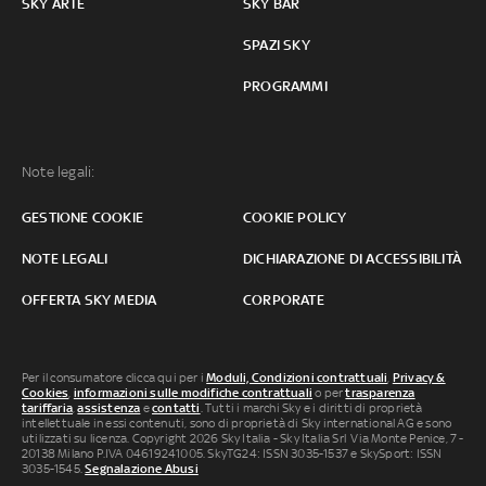
SKY ARTE
SKY BAR
SPAZI SKY
PROGRAMMI
Note legali:
GESTIONE COOKIE
COOKIE POLICY
NOTE LEGALI
DICHIARAZIONE DI ACCESSIBILITÀ
OFFERTA SKY MEDIA
CORPORATE
Per il consumatore clicca qui per i
Moduli, Condizioni contrattuali
,
Privacy &
Cookies
,
informazioni sulle modifiche contrattuali
o per
trasparenza
tariffaria
,
assistenza
e
contatti
. Tutti i marchi Sky e i diritti di proprietà
intellettuale in essi contenuti, sono di proprietà di Sky international AG e sono
utilizzati su licenza. Copyright 2026 Sky Italia - Sky Italia Srl Via Monte Penice, 7 -
20138 Milano P.IVA 04619241005. SkyTG24: ISSN 3035-1537 e SkySport: ISSN
3035-1545.
Segnalazione Abusi