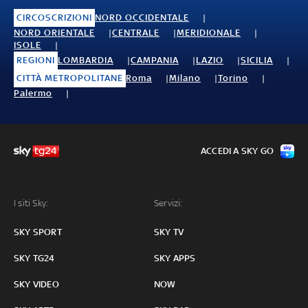
CIRCOSCRIZIONI
NORD OCCIDENTALE
NORD ORIENTALE
CENTRALE
MERIDIONALE
ISOLE
REGIONI
LOMBARDIA
CAMPANIA
LAZIO
SICILIA
CITTÀ METROPOLITANE
Roma
Milano
Torino
Palermo
ACCEDI A SKY GO
I siti Sky:
Servizi:
SKY SPORT
SKY TV
SKY TG24
SKY APPS
SKY VIDEO
NOW