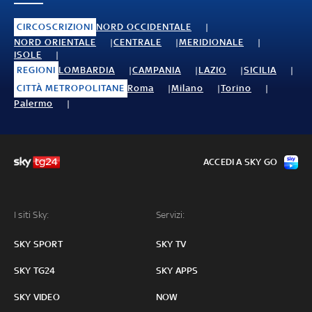
CIRCOSCRIZIONI
NORD OCCIDENTALE
NORD ORIENTALE
CENTRALE
MERIDIONALE
ISOLE
REGIONI
LOMBARDIA
CAMPANIA
LAZIO
SICILIA
CITTÀ METROPOLITANE
Roma
Milano
Torino
Palermo
ACCEDI A SKY GO
I siti Sky:
Servizi:
SKY SPORT
SKY TV
SKY TG24
SKY APPS
SKY VIDEO
NOW