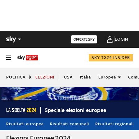
LOGIN
OFFERTE SKY
SKY TG24 INSIDER
POLITICA
ELEZIONI
USA
Italia
Europee
Comu
Speciale elezioni europee
Risultati europee
Risultati comunali
Risultati regionali
Elezioni Europee 2024