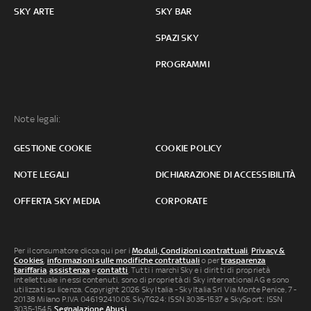
SKY ARTE
SKY BAR
SPAZI SKY
PROGRAMMI
Note legali:
GESTIONE COOKIE
COOKIE POLICY
NOTE LEGALI
DICHIARAZIONE DI ACCESSIBILITÀ
OFFERTA SKY MEDIA
CORPORATE
Per il consumatore clicca qui per i
Moduli, Condizioni contrattuali
,
Privacy &
Cookies
,
informazioni sulle modifiche contrattuali
o per
trasparenza
tariffaria
,
assistenza
e
contatti
. Tutti i marchi Sky e i diritti di proprietà
intellettuale in essi contenuti, sono di proprietà di Sky international AG e sono
utilizzati su licenza. Copyright 2026 Sky Italia - Sky Italia Srl Via Monte Penice, 7 -
20138 Milano P.IVA 04619241005. SkyTG24: ISSN 3035-1537 e SkySport: ISSN
3035-1545.
Segnalazione Abusi