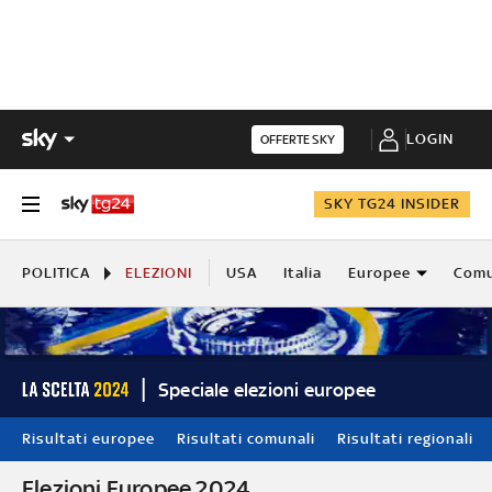
LOGIN
OFFERTE SKY
SKY TG24 INSIDER
POLITICA
ELEZIONI
USA
Italia
Europee
Comu
Speciale elezioni europee
Risultati europee
Risultati comunali
Risultati regionali
Elezioni Europee 2024