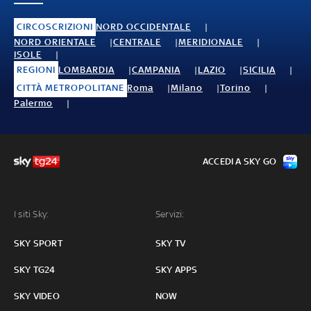
CIRCOSCRIZIONI
NORD OCCIDENTALE
NORD ORIENTALE
CENTRALE
MERIDIONALE
ISOLE
REGIONI
LOMBARDIA
CAMPANIA
LAZIO
SICILIA
CITTÀ METROPOLITANE
Roma
Milano
Torino
Palermo
ACCEDI A SKY GO
I siti Sky:
Servizi:
SKY SPORT
SKY TV
SKY TG24
SKY APPS
SKY VIDEO
NOW