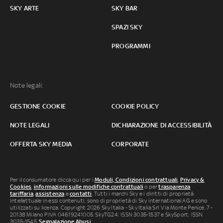
SKY ARTE
SKY BAR
SPAZI SKY
PROGRAMMI
Note legali:
GESTIONE COOKIE
COOKIE POLICY
NOTE LEGALI
DICHIARAZIONE DI ACCESSIBILITÀ
OFFERTA SKY MEDIA
CORPORATE
Per il consumatore clicca qui per i
Moduli, Condizioni contrattuali
,
Privacy &
Cookies
,
informazioni sulle modifiche contrattuali
o per
trasparenza
tariffaria
,
assistenza
e
contatti
. Tutti i marchi Sky e i diritti di proprietà
intellettuale in essi contenuti, sono di proprietà di Sky international AG e sono
utilizzati su licenza. Copyright 2026 Sky Italia - Sky Italia Srl Via Monte Penice, 7 -
20138 Milano P.IVA 04619241005. SkyTG24: ISSN 3035-1537 e SkySport: ISSN
3035-1545.
Segnalazione Abusi