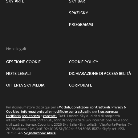
SKY ARTE
SKY BAR
SPAZI SKY
PROGRAMMI
Note legali:
GESTIONE COOKIE
COOKIE POLICY
NOTE LEGALI
DICHIARAZIONE DI ACCESSIBILITÀ
OFFERTA SKY MEDIA
CORPORATE
Per il consumatore clicca qui per i
Moduli, Condizioni contrattuali
,
Privacy &
Cookies
,
informazioni sulle modifiche contrattuali
o per
trasparenza
tariffaria
,
assistenza
e
contatti
. Tutti i marchi Sky e i diritti di proprietà
intellettuale in essi contenuti, sono di proprietà di Sky international AG e sono
utilizzati su licenza. Copyright 2026 Sky Italia - Sky Italia Srl Via Monte Penice, 7 -
20138 Milano P.IVA 04619241005. SkyTG24: ISSN 3035-1537 e SkySport: ISSN
3035-1545.
Segnalazione Abusi