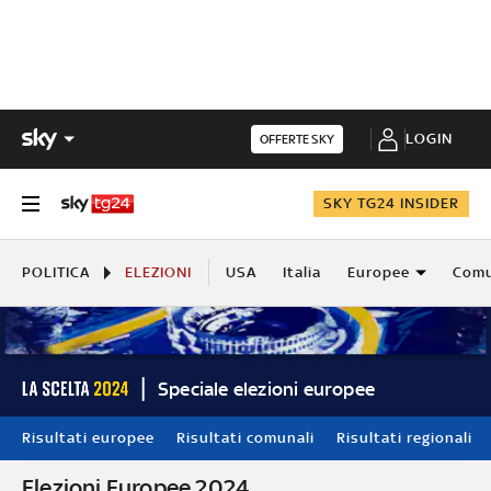
LOGIN
OFFERTE SKY
SKY TG24 INSIDER
POLITICA
ELEZIONI
USA
Italia
Europee
Comu
Speciale elezioni europee
Risultati europee
Risultati comunali
Risultati regionali
Elezioni Europee 2024