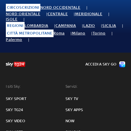
CIRCOSCRIZIONI
NORD OCCIDENTALE
NORD ORIENTALE
CENTRALE
MERIDIONALE
ISOLE
REGIONI
LOMBARDIA
CAMPANIA
LAZIO
SICILIA
CITTÀ METROPOLITANE
Roma
Milano
Torino
Palermo
ACCEDI A SKY GO
I siti Sky:
Servizi:
SKY SPORT
SKY TV
SKY TG24
SKY APPS
SKY VIDEO
NOW