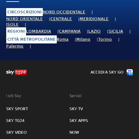
CIRCOSCRIZIONI
NORD OCCIDENTALE
NORD ORIENTALE
CENTRALE
MERIDIONALE
ISOLE
REGIONI
LOMBARDIA
CAMPANIA
LAZIO
SICILIA
CITTÀ METROPOLITANE
Roma
Milano
Torino
Palermo
ACCEDI A SKY GO
I siti Sky:
Servizi:
SKY SPORT
SKY TV
SKY TG24
SKY APPS
SKY VIDEO
NOW