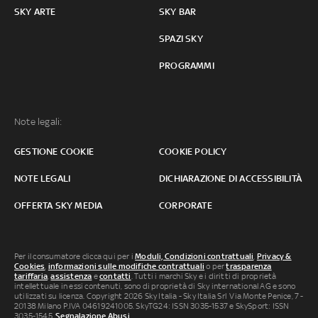
SKY ARTE
SKY BAR
SPAZI SKY
PROGRAMMI
Note legali:
GESTIONE COOKIE
COOKIE POLICY
NOTE LEGALI
DICHIARAZIONE DI ACCESSIBILITÀ
OFFERTA SKY MEDIA
CORPORATE
Per il consumatore clicca qui per i
Moduli, Condizioni contrattuali
,
Privacy &
Cookies
,
informazioni sulle modifiche contrattuali
o per
trasparenza
tariffaria
,
assistenza
e
contatti
. Tutti i marchi Sky e i diritti di proprietà
intellettuale in essi contenuti, sono di proprietà di Sky international AG e sono
utilizzati su licenza. Copyright 2026 Sky Italia - Sky Italia Srl Via Monte Penice, 7 -
20138 Milano P.IVA 04619241005. SkyTG24: ISSN 3035-1537 e SkySport: ISSN
3035-1545.
Segnalazione Abusi