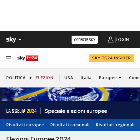
LOGIN
OFFERTE SKY
SKY TG24 INSIDER
POLITICA
ELEZIONI
USA
Italia
Europee
Comu
Speciale elezioni europee
Risultati europee
Risultati comunali
Risultati regionali
Elezioni Europee 2024