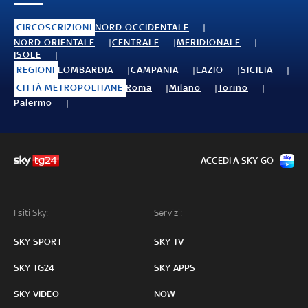
CIRCOSCRIZIONI
NORD OCCIDENTALE
NORD ORIENTALE
CENTRALE
MERIDIONALE
ISOLE
REGIONI
LOMBARDIA
CAMPANIA
LAZIO
SICILIA
CITTÀ METROPOLITANE
Roma
Milano
Torino
Palermo
ACCEDI A SKY GO
I siti Sky:
Servizi:
SKY SPORT
SKY TV
SKY TG24
SKY APPS
SKY VIDEO
NOW