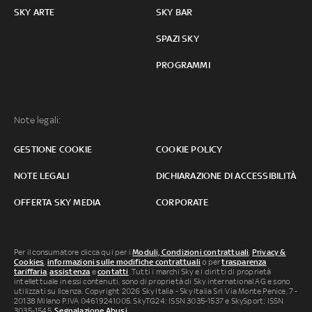
SKY ARTE
SKY BAR
SPAZI SKY
PROGRAMMI
Note legali:
GESTIONE COOKIE
COOKIE POLICY
NOTE LEGALI
DICHIARAZIONE DI ACCESSIBILITÀ
OFFERTA SKY MEDIA
CORPORATE
Per il consumatore clicca qui per i
Moduli, Condizioni contrattuali
,
Privacy &
Cookies
,
informazioni sulle modifiche contrattuali
o per
trasparenza
tariffaria
,
assistenza
e
contatti
. Tutti i marchi Sky e i diritti di proprietà
intellettuale in essi contenuti, sono di proprietà di Sky international AG e sono
utilizzati su licenza. Copyright 2026 Sky Italia - Sky Italia Srl Via Monte Penice, 7 -
20138 Milano P.IVA 04619241005. SkyTG24: ISSN 3035-1537 e SkySport: ISSN
3035-1545.
Segnalazione Abusi