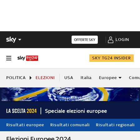
LOGIN
OFFERTE SKY
SKY TG24 INSIDER
POLITICA
ELEZIONI
USA
Italia
Europee
Comu
Speciale elezioni europee
Risultati europee
Risultati comunali
Risultati regionali
Elezioni Europee 2024