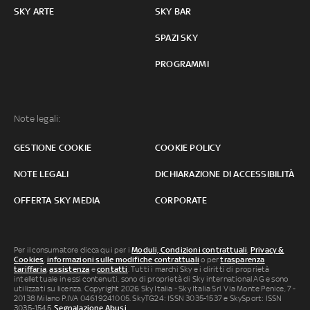
SKY ARTE
SKY BAR
SPAZI SKY
PROGRAMMI
Note legali:
GESTIONE COOKIE
COOKIE POLICY
NOTE LEGALI
DICHIARAZIONE DI ACCESSIBILITÀ
OFFERTA SKY MEDIA
CORPORATE
Per il consumatore clicca qui per i
Moduli, Condizioni contrattuali
,
Privacy &
Cookies
,
informazioni sulle modifiche contrattuali
o per
trasparenza
tariffaria
,
assistenza
e
contatti
. Tutti i marchi Sky e i diritti di proprietà
intellettuale in essi contenuti, sono di proprietà di Sky international AG e sono
utilizzati su licenza. Copyright 2026 Sky Italia - Sky Italia Srl Via Monte Penice, 7 -
20138 Milano P.IVA 04619241005. SkyTG24: ISSN 3035-1537 e SkySport: ISSN
3035-1545.
Segnalazione Abusi