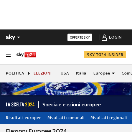
LOGIN
OFFERTE SKY
SKY TG24 INSIDER
POLITICA
ELEZIONI
USA
Italia
Europee
Comu
Speciale elezioni europee
Risultati europee
Risultati comunali
Risultati regionali
Elezioni Europee 2024