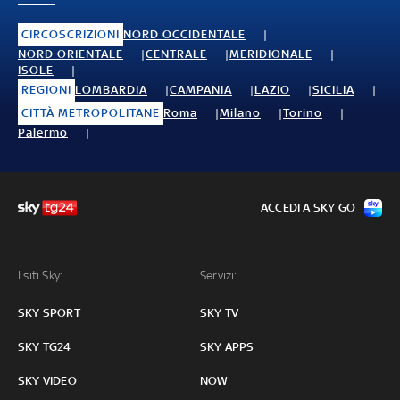
CIRCOSCRIZIONI
NORD OCCIDENTALE
NORD ORIENTALE
CENTRALE
MERIDIONALE
ISOLE
REGIONI
LOMBARDIA
CAMPANIA
LAZIO
SICILIA
CITTÀ METROPOLITANE
Roma
Milano
Torino
Palermo
ACCEDI A SKY GO
I siti Sky:
Servizi:
SKY SPORT
SKY TV
SKY TG24
SKY APPS
SKY VIDEO
NOW