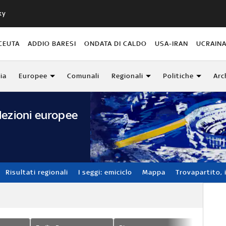
ky
CEUTA
ADDIO BARESI
ONDATA DI CALDO
USA-IRAN
UCRAIN
lia
Europee
Comunali
Regionali
Politiche
Arc
lezioni europee
Risultati regionali
I seggi: emiciclo
Mappa
Trovapartito, i