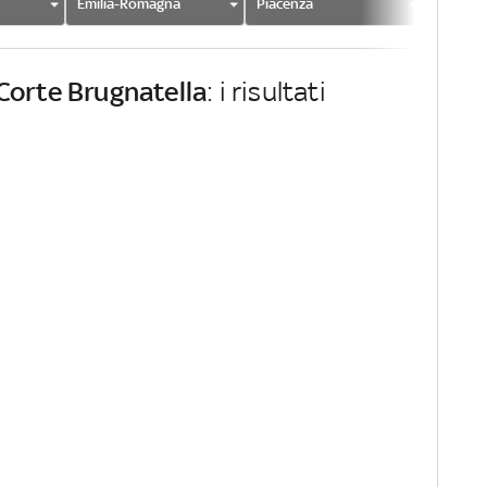
Emilia-Romagna
Piacenza
Corte B
Corte Brugnatella
: i risultati