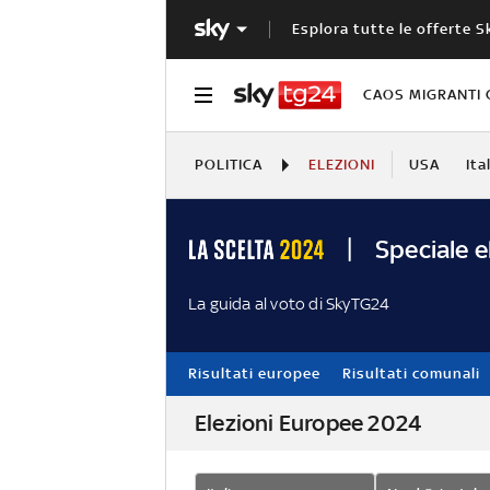
Esplora tutte le offerte S
CAOS MIGRANTI 
POLITICA
ELEZIONI
USA
Ita
Speciale e
La guida al voto di SkyTG24
Risultati europee
Risultati comunali
Elezioni Europee 2024