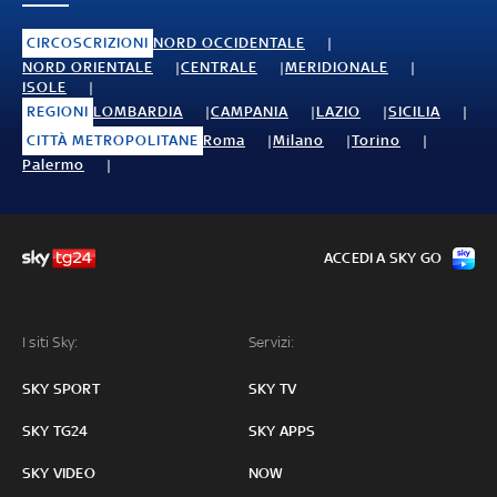
CIRCOSCRIZIONI
NORD OCCIDENTALE
NORD ORIENTALE
CENTRALE
MERIDIONALE
ISOLE
REGIONI
LOMBARDIA
CAMPANIA
LAZIO
SICILIA
CITTÀ METROPOLITANE
Roma
Milano
Torino
Palermo
ACCEDI A SKY GO
I siti Sky:
Servizi:
SKY SPORT
SKY TV
SKY TG24
SKY APPS
SKY VIDEO
NOW