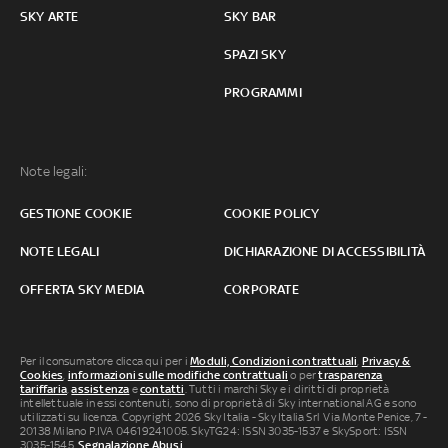
SKY ARTE
SKY BAR
SPAZI SKY
PROGRAMMI
Note legali:
GESTIONE COOKIE
COOKIE POLICY
NOTE LEGALI
DICHIARAZIONE DI ACCESSIBILITÀ
OFFERTA SKY MEDIA
CORPORATE
Per il consumatore clicca qui per i
Moduli, Condizioni contrattuali
,
Privacy &
Cookies
,
informazioni sulle modifiche contrattuali
o per
trasparenza
tariffaria
,
assistenza
e
contatti
. Tutti i marchi Sky e i diritti di proprietà
intellettuale in essi contenuti, sono di proprietà di Sky international AG e sono
utilizzati su licenza. Copyright 2026 Sky Italia - Sky Italia Srl Via Monte Penice, 7 -
20138 Milano P.IVA 04619241005. SkyTG24: ISSN 3035-1537 e SkySport: ISSN
3035-1545.
Segnalazione Abusi