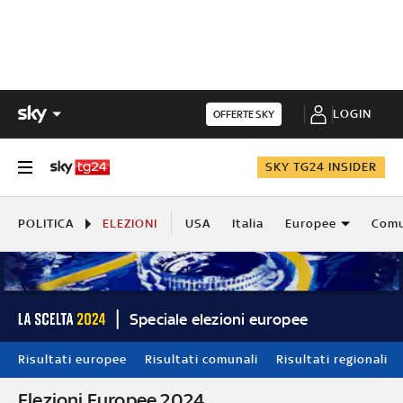
LOGIN
OFFERTE SKY
SKY TG24 INSIDER
POLITICA
ELEZIONI
USA
Italia
Europee
Comu
Speciale elezioni europee
Risultati europee
Risultati comunali
Risultati regionali
Elezioni Europee 2024