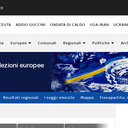
ky
CEUTA
ADDIO GUCCINI
ONDATA DI CALDO
USA-IRAN
UCRAI
lia
Europee
Comunali
Regionali
Politiche
Arc
lezioni europee
Risultati regionali
I seggi: emiciclo
Mappa
Trovapartito, i