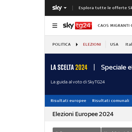
Esplora tutte le offerte S
CAOS MIGRANTI 
POLITICA
ELEZIONI
USA
Ita
Speciale e
La guida al voto di SkyTG24
Risultati europee
Risultati comunali
Elezioni Europee 2024