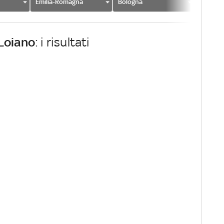
Emilia-Romagna
Bologna
Loiano
Loiano
: i risultati