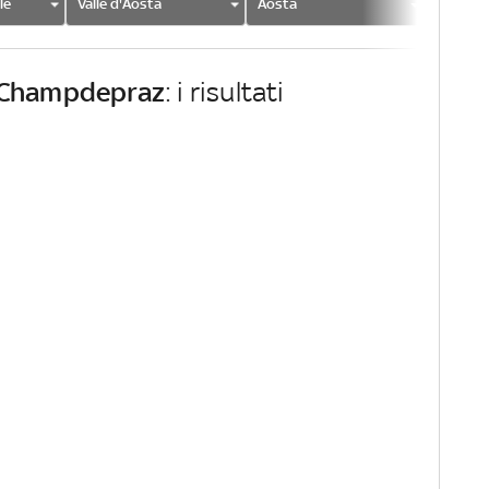
le
Valle d'Aosta
Aosta
Champd
Champdepraz
: i risultati