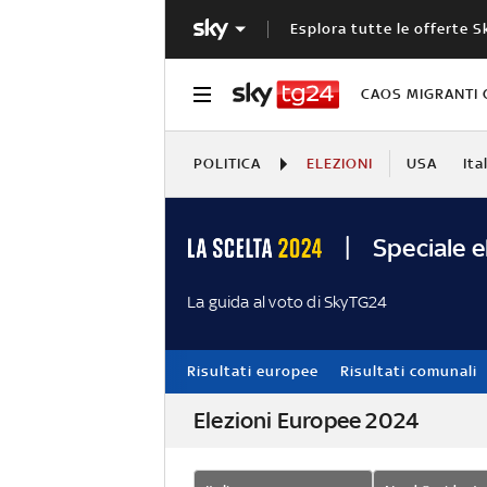
Esplora tutte le offerte S
CAOS MIGRANTI 
POLITICA
ELEZIONI
USA
Ita
Speciale e
La guida al voto di SkyTG24
Risultati europee
Risultati comunali
Elezioni Europee 2024