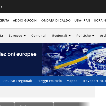
ky
CEUTA
ADDIO GUCCINI
ONDATA DI CALDO
USA-IRAN
UCRAI
lia
Europee
Comunali
Regionali
Politiche
Arc
lezioni europee
Risultati regionali
I seggi: emiciclo
Mappa
Trovapartito, i