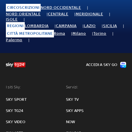
CIRCOSCRIZIONI
NORD OCCIDENTALE
NORD ORIENTALE
CENTRALE
MERIDIONALE
ISOLE
REGIONI
LOMBARDIA
CAMPANIA
LAZIO
SICILIA
CITTÀ METROPOLITANE
Roma
Milano
Torino
Palermo
ACCEDI A SKY GO
I siti Sky:
Servizi:
SKY SPORT
SKY TV
SKY TG24
SKY APPS
SKY VIDEO
NOW