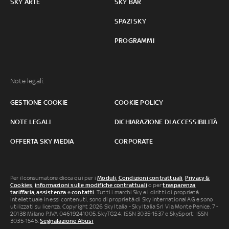
SKY ARTE
SKY BAR
SPAZI SKY
PROGRAMMI
Note legali:
GESTIONE COOKIE
COOKIE POLICY
NOTE LEGALI
DICHIARAZIONE DI ACCESSIBILITÀ
OFFERTA SKY MEDIA
CORPORATE
Per il consumatore clicca qui per i
Moduli, Condizioni contrattuali
,
Privacy &
Cookies
,
informazioni sulle modifiche contrattuali
o per
trasparenza
tariffaria
,
assistenza
e
contatti
. Tutti i marchi Sky e i diritti di proprietà
intellettuale in essi contenuti, sono di proprietà di Sky international AG e sono
utilizzati su licenza. Copyright 2026 Sky Italia - Sky Italia Srl Via Monte Penice, 7 -
20138 Milano P.IVA 04619241005. SkyTG24: ISSN 3035-1537 e SkySport: ISSN
3035-1545.
Segnalazione Abusi