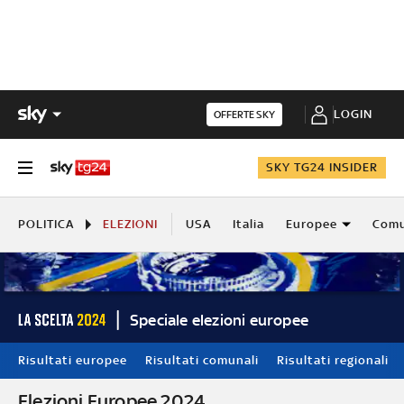
LOGIN
OFFERTE SKY
SKY TG24 INSIDER
POLITICA
ELEZIONI
USA
Italia
Europee
Comu
Speciale elezioni europee
Risultati europee
Risultati comunali
Risultati regionali
Elezioni Europee 2024