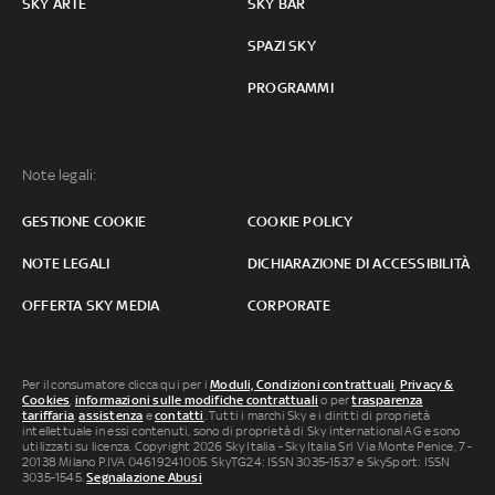
SKY ARTE
SKY BAR
SPAZI SKY
PROGRAMMI
Note legali:
GESTIONE COOKIE
COOKIE POLICY
NOTE LEGALI
DICHIARAZIONE DI ACCESSIBILITÀ
OFFERTA SKY MEDIA
CORPORATE
Per il consumatore clicca qui per i
Moduli, Condizioni contrattuali
,
Privacy &
Cookies
,
informazioni sulle modifiche contrattuali
o per
trasparenza
tariffaria
,
assistenza
e
contatti
. Tutti i marchi Sky e i diritti di proprietà
intellettuale in essi contenuti, sono di proprietà di Sky international AG e sono
utilizzati su licenza. Copyright 2026 Sky Italia - Sky Italia Srl Via Monte Penice, 7 -
20138 Milano P.IVA 04619241005. SkyTG24: ISSN 3035-1537 e SkySport: ISSN
3035-1545.
Segnalazione Abusi