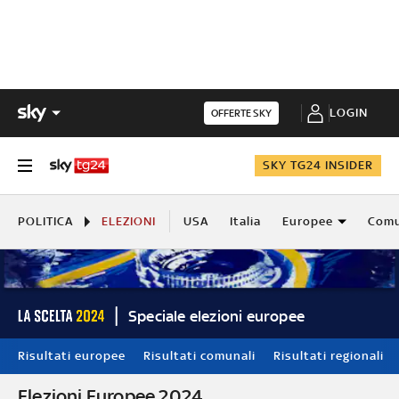
LOGIN
OFFERTE SKY
SKY TG24 INSIDER
POLITICA
ELEZIONI
USA
Italia
Europee
Comu
Speciale elezioni europee
Risultati europee
Risultati comunali
Risultati regionali
Elezioni Europee 2024