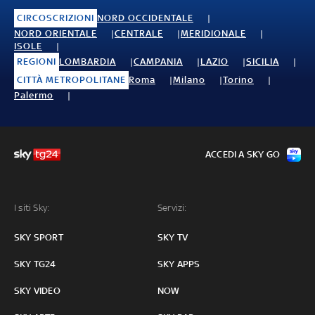
CIRCOSCRIZIONI
NORD OCCIDENTALE
NORD ORIENTALE
CENTRALE
MERIDIONALE
ISOLE
REGIONI
LOMBARDIA
CAMPANIA
LAZIO
SICILIA
CITTÀ METROPOLITANE
Roma
Milano
Torino
Palermo
ACCEDI A SKY GO
I siti Sky:
Servizi:
SKY SPORT
SKY TV
SKY TG24
SKY APPS
SKY VIDEO
NOW