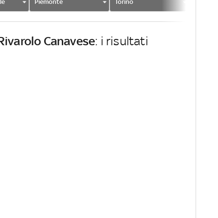
le
Piemonte
Torino
Rivarol
Rivarolo Canavese
: i risultati