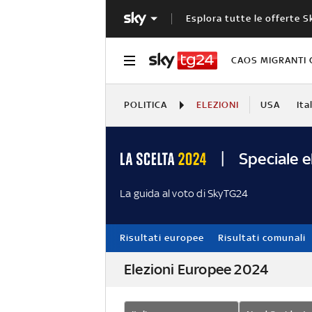
Esplora tutte le offerte S
CAOS MIGRANTI 
POLITICA
ELEZIONI
USA
Ita
Speciale e
La guida al voto di SkyTG24
Risultati europee
Risultati comunali
Elezioni Europee 2024