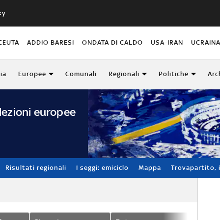
ky
CEUTA
ADDIO BARESI
ONDATA DI CALDO
USA-IRAN
UCRAIN
lia
Europee
Comunali
Regionali
Politiche
Arc
lezioni europee
Risultati regionali
I seggi: emiciclo
Mappa
Trovapartito, i