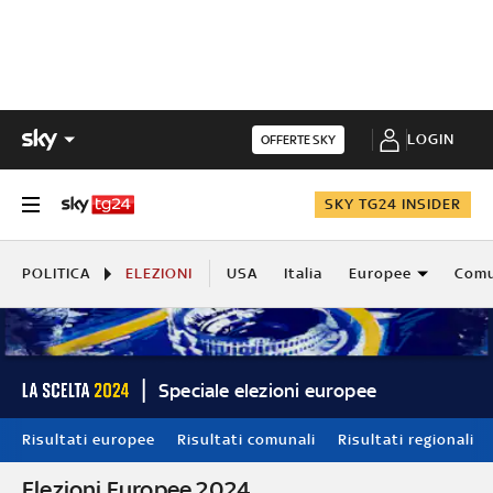
LOGIN
OFFERTE SKY
SKY TG24 INSIDER
POLITICA
ELEZIONI
USA
Italia
Europee
Comu
Speciale elezioni europee
Risultati europee
Risultati comunali
Risultati regionali
Elezioni Europee 2024