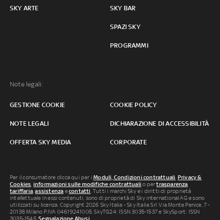
SKY ARTE
SKY BAR
SPAZI SKY
PROGRAMMI
Note legali:
GESTIONE COOKIE
COOKIE POLICY
NOTE LEGALI
DICHIARAZIONE DI ACCESSIBILITÀ
OFFERTA SKY MEDIA
CORPORATE
Per il consumatore clicca qui per i
Moduli, Condizioni contrattuali
,
Privacy &
Cookies
,
informazioni sulle modifiche contrattuali
o per
trasparenza
tariffaria
,
assistenza
e
contatti
. Tutti i marchi Sky e i diritti di proprietà
intellettuale in essi contenuti, sono di proprietà di Sky international AG e sono
utilizzati su licenza. Copyright 2026 Sky Italia - Sky Italia Srl Via Monte Penice, 7 -
20138 Milano P.IVA 04619241005. SkyTG24: ISSN 3035-1537 e SkySport: ISSN
3035-1545.
Segnalazione Abusi