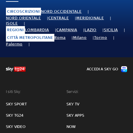
CIRCOSCRIZIONI
NORD OCCIDENTALE
NORD ORIENTALE
CENTRALE
MERIDIONALE
ISOLE
REGIONI
LOMBARDIA
CAMPANIA
LAZIO
SICILIA
CITTÀ METROPOLITANE
Roma
Milano
Torino
Palermo
ACCEDI A SKY GO
I siti Sky:
Servizi:
SKY SPORT
SKY TV
SKY TG24
SKY APPS
SKY VIDEO
NOW