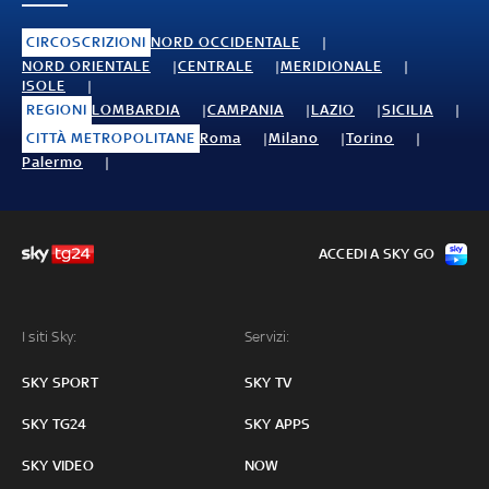
CIRCOSCRIZIONI
NORD OCCIDENTALE
NORD ORIENTALE
CENTRALE
MERIDIONALE
ISOLE
REGIONI
LOMBARDIA
CAMPANIA
LAZIO
SICILIA
CITTÀ METROPOLITANE
Roma
Milano
Torino
Palermo
ACCEDI A SKY GO
I siti Sky:
Servizi:
SKY SPORT
SKY TV
SKY TG24
SKY APPS
SKY VIDEO
NOW