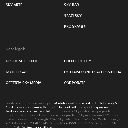
SKY ARTE
SKY BAR
SPAZI SKY
PROGRAMMI
Note legali:
GESTIONE COOKIE
COOKIE POLICY
NOTE LEGALI
DICHIARAZIONE DI ACCESSIBILITÀ
OFFERTA SKY MEDIA
CORPORATE
Per il consumatore clicca qui per i
Moduli, Condizioni contrattuali
,
Privacy &
Cookies
,
informazioni sulle modifiche contrattuali
o per
trasparenza
tariffaria
,
assistenza
e
contatti
. Tutti i marchi Sky e i diritti di proprietà
intellettuale in essi contenuti, sono di proprietà di Sky international AG e sono
utilizzati su licenza. Copyright 2026 Sky Italia - Sky Italia Srl Via Monte Penice, 7 -
20138 Milano P.IVA 04619241005. SkyTG24: ISSN 3035-1537 e SkySport: ISSN
3035-1545.
Segnalazione Abusi