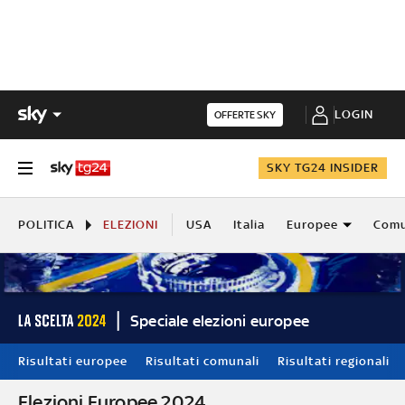
LOGIN
OFFERTE SKY
SKY TG24 INSIDER
POLITICA
ELEZIONI
USA
Italia
Europee
Comu
Speciale elezioni europee
Risultati europee
Risultati comunali
Risultati regionali
Elezioni Europee 2024