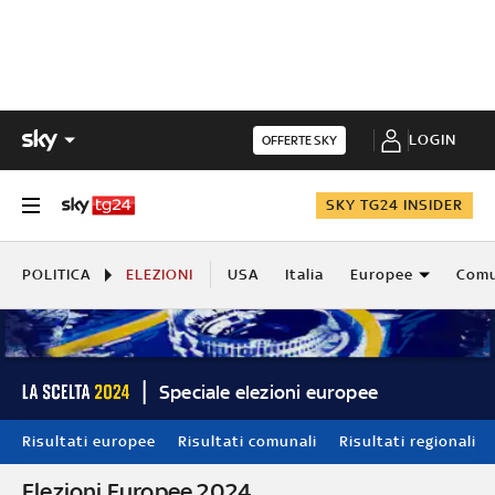
LOGIN
OFFERTE SKY
SKY TG24 INSIDER
POLITICA
ELEZIONI
USA
Italia
Europee
Comu
Speciale elezioni europee
Risultati europee
Risultati comunali
Risultati regionali
Elezioni Europee 2024