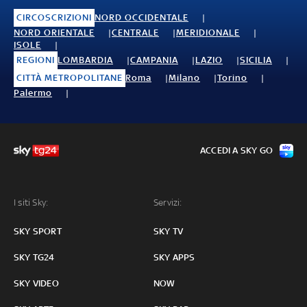
CIRCOSCRIZIONI
NORD OCCIDENTALE
NORD ORIENTALE
CENTRALE
MERIDIONALE
ISOLE
REGIONI
LOMBARDIA
CAMPANIA
LAZIO
SICILIA
CITTÀ METROPOLITANE
Roma
Milano
Torino
Palermo
ACCEDI A SKY GO
I siti Sky:
Servizi:
SKY SPORT
SKY TV
SKY TG24
SKY APPS
SKY VIDEO
NOW