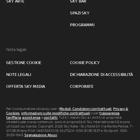
SKY ARTE
SKY BAR
SPAZI SKY
PROGRAMMI
Note legali:
GESTIONE COOKIE
COOKIE POLICY
NOTE LEGALI
DICHIARAZIONE DI ACCESSIBILITÀ
OFFERTA SKY MEDIA
CORPORATE
Per il consumatore clicca qui per i
Moduli, Condizioni contrattuali
,
Privacy &
Cookies
,
informazioni sulle modifiche contrattuali
o per
trasparenza
tariffaria
,
assistenza
e
contatti
. Tutti i marchi Sky e i diritti di proprietà
intellettuale in essi contenuti, sono di proprietà di Sky international AG e sono
utilizzati su licenza. Copyright 2026 Sky Italia - Sky Italia Srl Via Monte Penice, 7 -
20138 Milano P.IVA 04619241005. SkyTG24: ISSN 3035-1537 e SkySport: ISSN
3035-1545.
Segnalazione Abusi