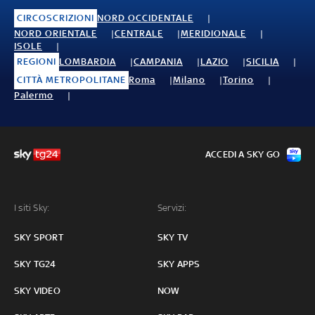
CIRCOSCRIZIONI
NORD OCCIDENTALE
NORD ORIENTALE
CENTRALE
MERIDIONALE
ISOLE
REGIONI
LOMBARDIA
CAMPANIA
LAZIO
SICILIA
CITTÀ METROPOLITANE
Roma
Milano
Torino
Palermo
ACCEDI A SKY GO
I siti Sky:
Servizi:
SKY SPORT
SKY TV
SKY TG24
SKY APPS
SKY VIDEO
NOW