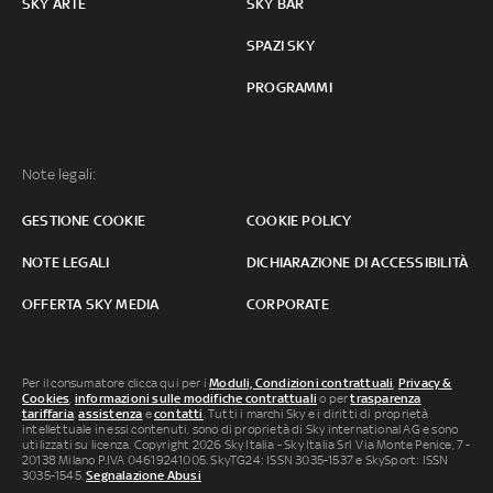
SKY ARTE
SKY BAR
SPAZI SKY
PROGRAMMI
Note legali:
GESTIONE COOKIE
COOKIE POLICY
NOTE LEGALI
DICHIARAZIONE DI ACCESSIBILITÀ
OFFERTA SKY MEDIA
CORPORATE
Per il consumatore clicca qui per i
Moduli, Condizioni contrattuali
,
Privacy &
Cookies
,
informazioni sulle modifiche contrattuali
o per
trasparenza
tariffaria
,
assistenza
e
contatti
. Tutti i marchi Sky e i diritti di proprietà
intellettuale in essi contenuti, sono di proprietà di Sky international AG e sono
utilizzati su licenza. Copyright 2026 Sky Italia - Sky Italia Srl Via Monte Penice, 7 -
20138 Milano P.IVA 04619241005. SkyTG24: ISSN 3035-1537 e SkySport: ISSN
3035-1545.
Segnalazione Abusi