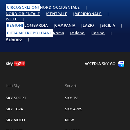
CIRCOSCRIZIONI
NORD OCCIDENTALE
NORD ORIENTALE
CENTRALE
MERIDIONALE
ISOLE
REGIONI
LOMBARDIA
CAMPANIA
LAZIO
SICILIA
CITTÀ METROPOLITANE
Roma
Milano
Torino
Palermo
ACCEDI A SKY GO
I siti Sky:
Servizi:
SKY SPORT
SKY TV
SKY TG24
SKY APPS
SKY VIDEO
NOW