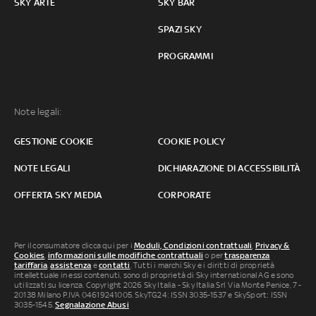
SKY ARTE
SKY BAR
SPAZI SKY
PROGRAMMI
Note legali:
GESTIONE COOKIE
COOKIE POLICY
NOTE LEGALI
DICHIARAZIONE DI ACCESSIBILITÀ
OFFERTA SKY MEDIA
CORPORATE
Per il consumatore clicca qui per i
Moduli, Condizioni contrattuali
,
Privacy &
Cookies
,
informazioni sulle modifiche contrattuali
o per
trasparenza
tariffaria
,
assistenza
e
contatti
. Tutti i marchi Sky e i diritti di proprietà
intellettuale in essi contenuti, sono di proprietà di Sky international AG e sono
utilizzati su licenza. Copyright 2026 Sky Italia - Sky Italia Srl Via Monte Penice, 7 -
20138 Milano P.IVA 04619241005. SkyTG24: ISSN 3035-1537 e SkySport: ISSN
3035-1545.
Segnalazione Abusi