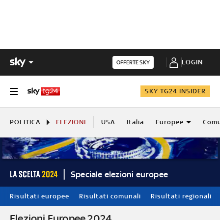
LOGIN
OFFERTE SKY
SKY TG24 INSIDER
POLITICA
ELEZIONI
USA
Italia
Europee
Comu
Speciale elezioni europee
Risultati europee
Risultati comunali
Risultati regionali
Elezioni Europee 2024