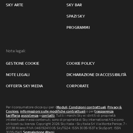
SKY ARTE
SKY BAR
SPAZI SKY
PROGRAMMI
Note legali:
GESTIONE COOKIE
COOKIE POLICY
NOTE LEGALI
DICHIARAZIONE DI ACCESSIBILITÀ
OFFERTA SKY MEDIA
CORPORATE
Per il consumatore clicca qui per i
Moduli, Condizioni contrattuali
,
Privacy &
Cookies
,
informazioni sulle modifiche contrattuali
o per
trasparenza
tariffaria
,
assistenza
e
contatti
. Tutti i marchi Sky e i diritti di proprietà
intellettuale in essi contenuti, sono di proprietà di Sky international AG e sono
utilizzati su licenza. Copyright 2026 Sky Italia - Sky Italia Srl Via Monte Penice, 7 -
20138 Milano P.IVA 04619241005. SkyTG24: ISSN 3035-1537 e SkySport: ISSN
3035-1545.
Segnalazione Abusi