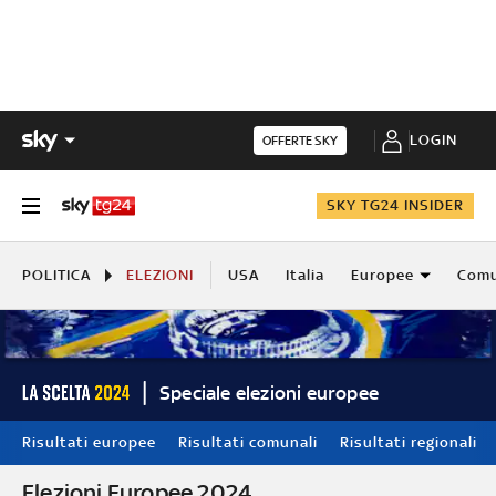
LOGIN
OFFERTE SKY
SKY TG24 INSIDER
POLITICA
ELEZIONI
USA
Italia
Europee
Comu
Speciale elezioni europee
Risultati europee
Risultati comunali
Risultati regionali
Elezioni Europee 2024