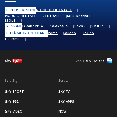
CIRCOSCRIZIONI
NORD OCCIDENTALE
NORD ORIENTALE
CENTRALE
MERIDIONALE
ISOLE
REGIONI
LOMBARDIA
CAMPANIA
LAZIO
SICILIA
CITTÀ METROPOLITANE
Roma
Milano
Torino
Palermo
ACCEDI A SKY GO
I siti Sky:
Servizi:
SKY SPORT
SKY TV
SKY TG24
SKY APPS
SKY VIDEO
NOW