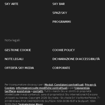
SKY ARTE
SKY BAR
SPAZI SKY
PROGRAMMI
Note legali:
GESTIONE COOKIE
COOKIE POLICY
NOTE LEGALI
DICHIARAZIONE DI ACCESSIBILITÀ
OFFERTA SKY MEDIA
CORPORATE
Per il consumatore clicca qui per i
Moduli, Condizioni contrattuali
,
Privacy &
Cookies
,
informazioni sulle modifiche contrattuali
o per
trasparenza
tariffaria
,
assistenza
e
contatti
. Tutti i marchi Sky e i diritti di proprietà
intellettuale in essi contenuti, sono di proprietà di Sky international AG e sono
utilizzati su licenza. Copyright 2026 Sky Italia - Sky Italia Srl Via Monte Penice, 7 -
20138 Milano P.IVA 04619241005. SkyTG24: ISSN 3035-1537 e SkySport: ISSN
3035-1545.
Segnalazione Abusi