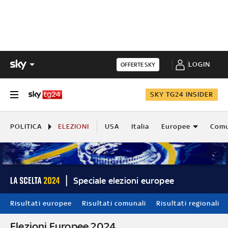
LOGIN
OFFERTE SKY
SKY TG24 INSIDER
POLITICA
ELEZIONI
USA
Italia
Europee
Comu
Speciale elezioni europee
Risultati europee
Risultati comunali
Risultati regionali
Elezioni Europee 2024