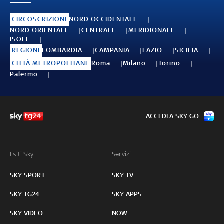
CIRCOSCRIZIONI
NORD OCCIDENTALE
NORD ORIENTALE
CENTRALE
MERIDIONALE
ISOLE
REGIONI
LOMBARDIA
CAMPANIA
LAZIO
SICILIA
CITTÀ METROPOLITANE
Roma
Milano
Torino
Palermo
ACCEDI A SKY GO
I siti Sky:
Servizi:
SKY SPORT
SKY TV
SKY TG24
SKY APPS
SKY VIDEO
NOW