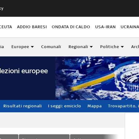
ky
CEUTA
ADDIO BARESI
ONDATA DI CALDO
USA-IRAN
UCRAIN
lia
Europee
Comunali
Regionali
Politiche
Arc
lezioni europee
Risultati regionali
I seggi: emiciclo
Mappa
Trovapartito, i