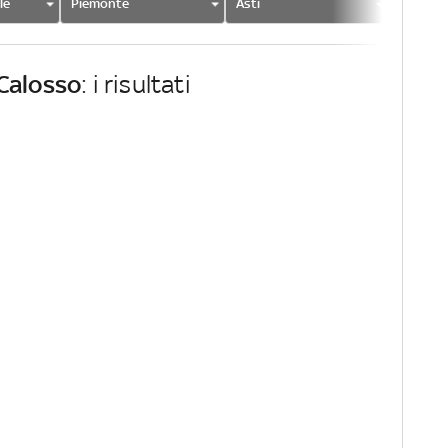
le
Piemonte
Asti
Caloss
Calosso
: i risultati