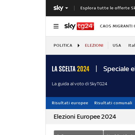
Esplora tutte le offerte S
CAOS MIGRANTI 
POLITICA
ELEZIONI
USA
Ita
Speciale e
La guida al voto di SkyTG24
Risultati europee
Risultati comunali
Elezioni Europee 2024