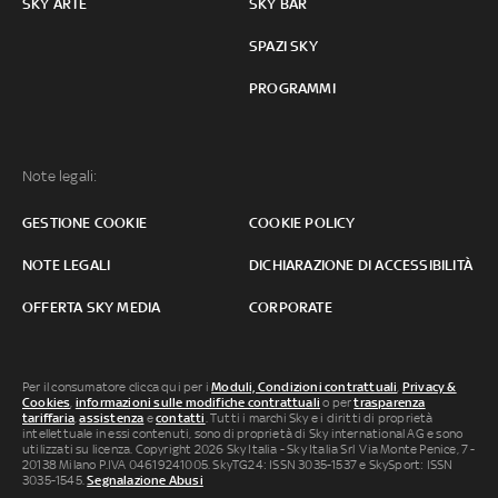
SKY ARTE
SKY BAR
SPAZI SKY
PROGRAMMI
Note legali:
GESTIONE COOKIE
COOKIE POLICY
NOTE LEGALI
DICHIARAZIONE DI ACCESSIBILITÀ
OFFERTA SKY MEDIA
CORPORATE
Per il consumatore clicca qui per i
Moduli, Condizioni contrattuali
,
Privacy &
Cookies
,
informazioni sulle modifiche contrattuali
o per
trasparenza
tariffaria
,
assistenza
e
contatti
. Tutti i marchi Sky e i diritti di proprietà
intellettuale in essi contenuti, sono di proprietà di Sky international AG e sono
utilizzati su licenza. Copyright 2026 Sky Italia - Sky Italia Srl Via Monte Penice, 7 -
20138 Milano P.IVA 04619241005. SkyTG24: ISSN 3035-1537 e SkySport: ISSN
3035-1545.
Segnalazione Abusi