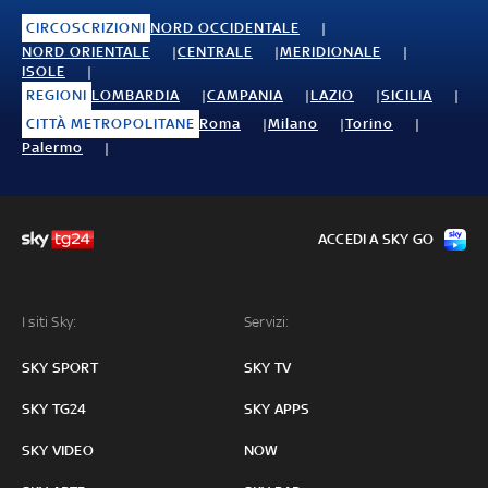
CIRCOSCRIZIONI
NORD OCCIDENTALE
NORD ORIENTALE
CENTRALE
MERIDIONALE
ISOLE
REGIONI
LOMBARDIA
CAMPANIA
LAZIO
SICILIA
CITTÀ METROPOLITANE
Roma
Milano
Torino
Palermo
ACCEDI A SKY GO
I siti Sky:
Servizi:
SKY SPORT
SKY TV
SKY TG24
SKY APPS
SKY VIDEO
NOW