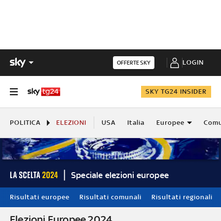
LOGIN
OFFERTE SKY
SKY TG24 INSIDER
POLITICA
ELEZIONI
USA
Italia
Europee
Comu
Speciale elezioni europee
Risultati europee
Risultati comunali
Risultati regionali
Elezioni Europee 2024