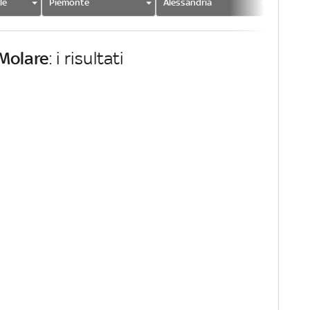
le
Piemonte
Alessandria
Molare
Molare
: i risultati