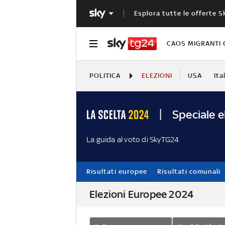
Esplora tutte le offerte S
CAOS MIGRANTI 
POLITICA
ELEZIONI
USA
Ita
Speciale e
La guida al voto di SkyTG24
Risultati europee
Risultati comunali
Elezioni Europee 2024