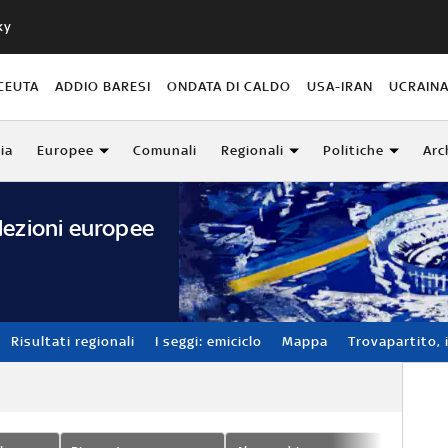
ky
CEUTA
ADDIO BARESI
ONDATA DI CALDO
USA-IRAN
UCRAIN
lia
Europee
Comunali
Regionali
Politiche
Arc
lezioni europee
Risultati regionali
I seggi: emiciclo
Mappa
Trovapartito, i