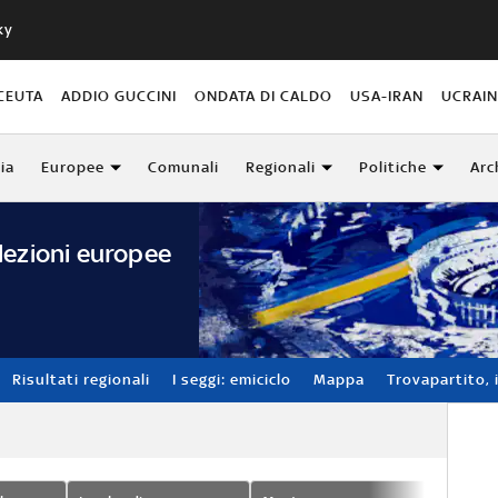
ky
CEUTA
ADDIO GUCCINI
ONDATA DI CALDO
USA-IRAN
UCRAI
lia
Europee
Comunali
Regionali
Politiche
Arc
lezioni europee
Risultati regionali
I seggi: emiciclo
Mappa
Trovapartito, i