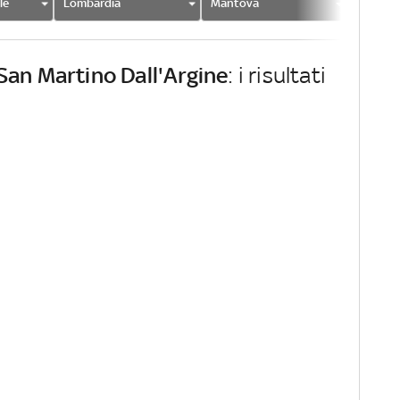
le
Lombardia
Mantova
San Mar
San Martino Dall'Argine
: i risultati