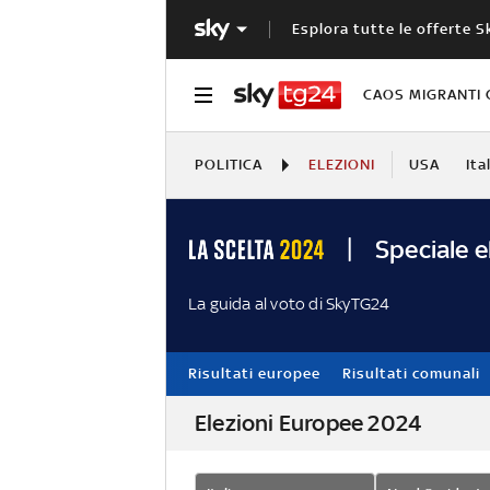
Esplora tutte le offerte S
CAOS MIGRANTI 
POLITICA
ELEZIONI
USA
Ita
Speciale e
La guida al voto di SkyTG24
Risultati europee
Risultati comunali
Elezioni Europee 2024