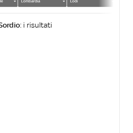
le
Lombardia
Lodi
Sordio
Sordio
: i risultati