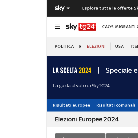
Esplora tutte le offerte S
CAOS MIGRANTI 
POLITICA
ELEZIONI
USA
Ita
Speciale e
La guida al voto di SkyTG24
Risultati europee
Risultati comunali
Elezioni Europee 2024