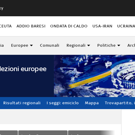
ky
CEUTA
ADDIO BARESI
ONDATA DI CALDO
USA-IRAN
UCRAIN
lia
Europee
Comunali
Regionali
Politiche
Arc
lezioni europee
Risultati regionali
I seggi: emiciclo
Mappa
Trovapartito, i