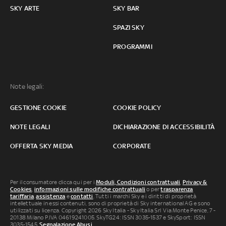
SKY ARTE
SKY BAR
SPAZI SKY
PROGRAMMI
Note legali:
GESTIONE COOKIE
COOKIE POLICY
NOTE LEGALI
DICHIARAZIONE DI ACCESSIBILITÀ
OFFERTA SKY MEDIA
CORPORATE
Per il consumatore clicca qui per i
Moduli, Condizioni contrattuali
,
Privacy &
Cookies
,
informazioni sulle modifiche contrattuali
o per
trasparenza
tariffaria
,
assistenza
e
contatti
. Tutti i marchi Sky e i diritti di proprietà
intellettuale in essi contenuti, sono di proprietà di Sky international AG e sono
utilizzati su licenza. Copyright 2026 Sky Italia - Sky Italia Srl Via Monte Penice, 7 -
20138 Milano P.IVA 04619241005. SkyTG24: ISSN 3035-1537 e SkySport: ISSN
3035-1545.
Segnalazione Abusi