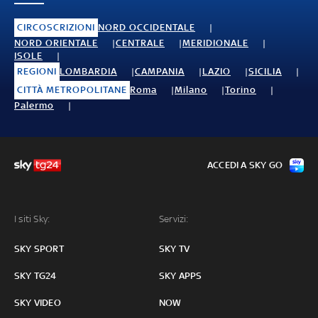
CIRCOSCRIZIONI
NORD OCCIDENTALE
NORD ORIENTALE
CENTRALE
MERIDIONALE
ISOLE
REGIONI
LOMBARDIA
CAMPANIA
LAZIO
SICILIA
CITTÀ METROPOLITANE
Roma
Milano
Torino
Palermo
ACCEDI A SKY GO
I siti Sky:
Servizi:
SKY SPORT
SKY TV
SKY TG24
SKY APPS
SKY VIDEO
NOW