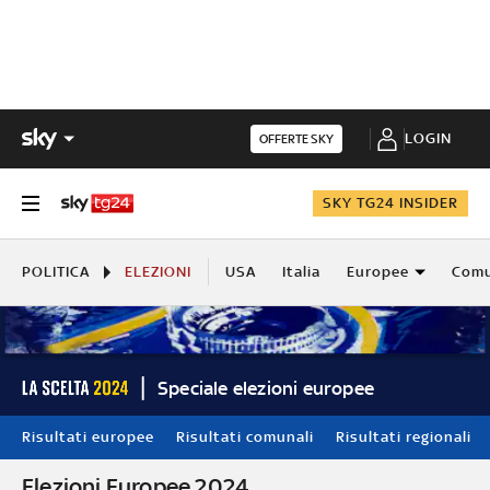
LOGIN
OFFERTE SKY
SKY TG24 INSIDER
POLITICA
ELEZIONI
USA
Italia
Europee
Comu
Speciale elezioni europee
Risultati europee
Risultati comunali
Risultati regionali
Elezioni Europee 2024