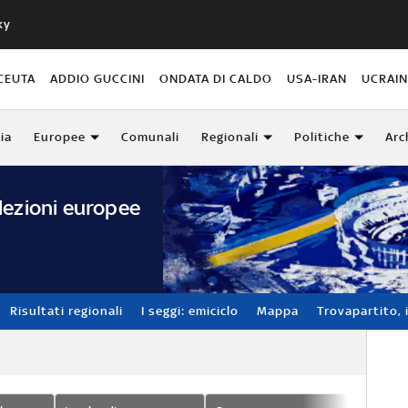
ky
CEUTA
ADDIO GUCCINI
ONDATA DI CALDO
USA-IRAN
UCRAI
lia
Europee
Comunali
Regionali
Politiche
Arc
lezioni europee
Risultati regionali
I seggi: emiciclo
Mappa
Trovapartito, i