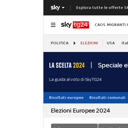
Esplora tutte le offerte S
CAOS MIGRANTI 
POLITICA
ELEZIONI
USA
Ita
Speciale e
La guida al voto di SkyTG24
Risultati europee
Risultati comunali
Elezioni Europee 2024