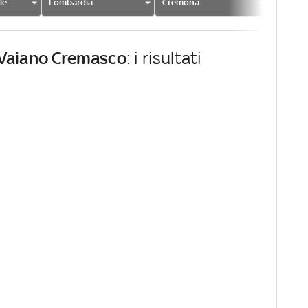
le
Lombardia
Cremona
Vaiano
Vaiano Cremasco
: i risultati