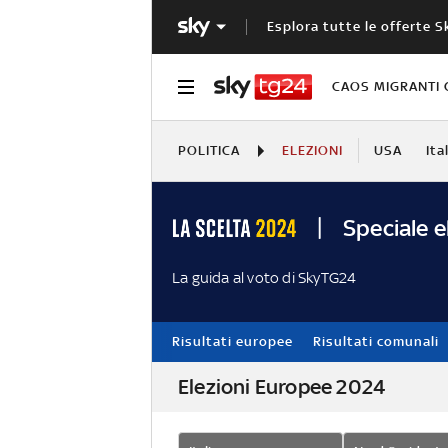
Esplora tutte le offerte S
CAOS MIGRANTI 
POLITICA
ELEZIONI
USA
Ita
Speciale e
La guida al voto di SkyTG24
Risultati europee
Risultati comunali
Elezioni Europee 2024