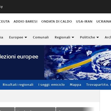
ky
CEUTA
ADDIO BARESI
ONDATA DI CALDO
USA-IRAN
UCRAIN
lia
Europee
Comunali
Regionali
Politiche
Arc
lezioni europee
Risultati regionali
I seggi: emiciclo
Mappa
Trovapartito, i